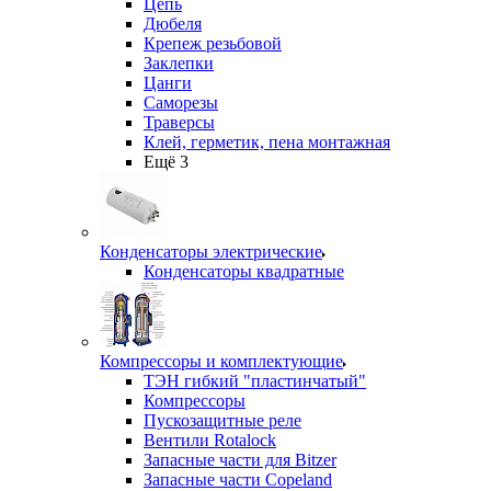
Цепь
Дюбеля
Крепеж резьбовой
Заклепки
Цанги
Саморезы
Траверсы
Клей, герметик, пена монтажная
Ещё 3
Конденсаторы электрические
Конденсаторы квадратные
Компрессоры и комплектующие
ТЭН гибкий "пластинчатый"
Компрессоры
Пускозащитные реле
Вентили Rotalock
Запасные части для Bitzer
Запасные части Copeland