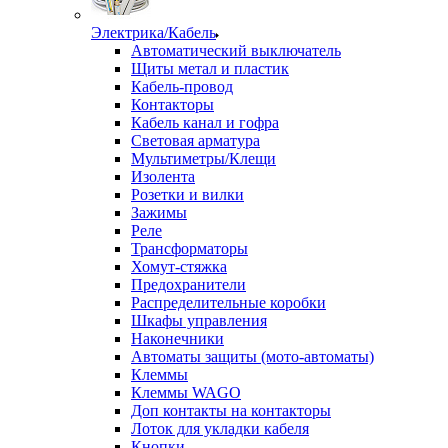
Электрика/Кабель
Автоматический выключатель
Щиты метал и пластик
Кабель-провод
Контакторы
Кабель канал и гофра
Световая арматура
Мультиметры/Клещи
Изолента
Розетки и вилки
Зажимы
Реле
Трансформаторы
Хомут-стяжка
Предохранители
Распределительные коробки
Шкафы управления
Наконечники
Автоматы защиты (мото-автоматы)
Клеммы
Клеммы WAGO
Доп контакты на контакторы
Лоток для укладки кабеля
Кнопки