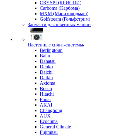
CRYSPI (КРИСПИ)
Carboma (Карбома)
MXM (Марихолодмаш)
Golfstream (Гольфстрим)
Запчасти для швейных машин
Настенные сплит-системы
Berlingtoun
Ballu
Dahatsu
Denko
Daichi
Daikin
Axioma
Bosch
Hitachi
Funai
AKAI
Changhong
AUX
Ecoclima
General Climate
Fujimitsu