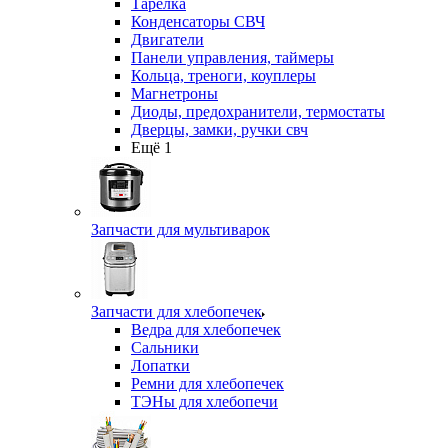
Тарелка
Конденсаторы СВЧ
Двигатели
Панели управления, таймеры
Кольца, треноги, коуплеры
Магнетроны
Диоды, предохранители, термостаты
Дверцы, замки, ручки свч
Ещё 1
Запчасти для мультиварок
Запчасти для хлебопечек
Ведра для хлебопечек
Сальники
Лопатки
Ремни для хлебопечек
ТЭНы для хлебопечи