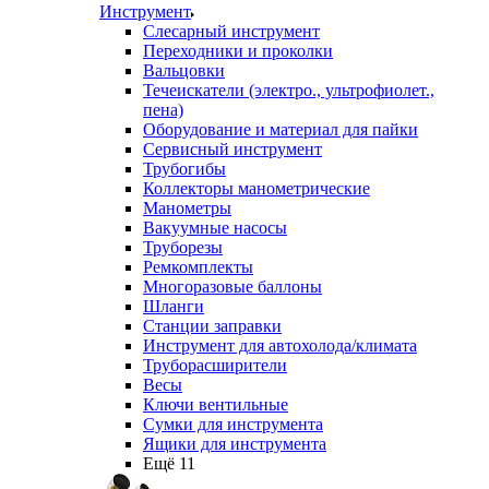
Инструмент
Слесарный инструмент
Переходники и проколки
Вальцовки
Течеискатели (электро., ультрофиолет.,
пена)
Оборудование и материал для пайки
Сервисный инструмент
Трубогибы
Коллекторы манометрические
Манометры
Вакуумные насосы
Труборезы
Ремкомплекты
Многоразовые баллоны
Шланги
Станции заправки
Инструмент для автохолода/климата
Труборасширители
Весы
Ключи вентильные
Сумки для инструмента
Ящики для инструмента
Ещё 11