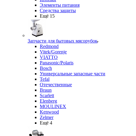
Элементы питания
Средства защиты
Ещё 15
Запчасти для бытовых мясорубок
Redmond
Vitek/Gorenje
VIATTO
Panasonic/Polaris
Bosch
Универсальные запасные части
Tefal
Отечественные
Braun
Scarlett
Elenberg
MOULINEX
Kenwood
Zelmer
Ещё 4