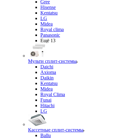
Gree
Hisense
Kentatsu
LG
Midea
Royal clima
Panasonic
Ещё 13
Мульти сплит-системы
Daichi
Axioma
Daikin
Kentatsu
Midea
Royal Clima
Funai
Hitachi
LG
Кассетные сплит-системы
Ballu