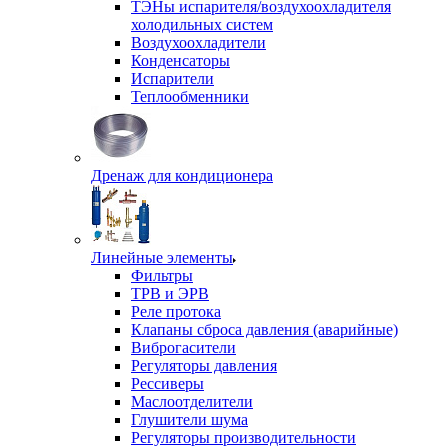
ТЭНы испарителя/воздухоохладителя
холодильных систем
Воздухоохладители
Конденсаторы
Испарители
Теплообменники
Дренаж для кондиционера
Линейные элементы
Фильтры
ТРВ и ЭРВ
Реле протока
Клапаны сброса давления (аварийные)
Виброгасители
Регуляторы давления
Рессиверы
Маслоотделители
Глушители шума
Регуляторы производительности