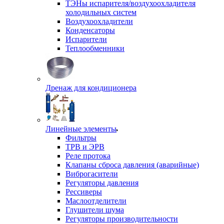
ТЭНы испарителя/воздухоохладителя
холодильных систем
Воздухоохладители
Конденсаторы
Испарители
Теплообменники
Дренаж для кондиционера
Линейные элементы
Фильтры
ТРВ и ЭРВ
Реле протока
Клапаны сброса давления (аварийные)
Виброгасители
Регуляторы давления
Рессиверы
Маслоотделители
Глушители шума
Регуляторы производительности