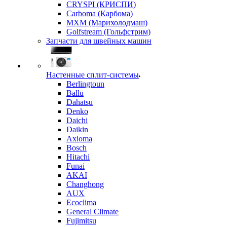
CRYSPI (КРИСПИ)
Carboma (Карбома)
MXM (Марихолодмаш)
Golfstream (Гольфстрим)
Запчасти для швейных машин
Настенные сплит-системы
Berlingtoun
Ballu
Dahatsu
Denko
Daichi
Daikin
Axioma
Bosch
Hitachi
Funai
AKAI
Changhong
AUX
Ecoclima
General Climate
Fujimitsu