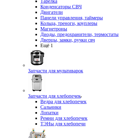
Тарелка
Конденсаторы СВЧ
Двигатели
Панели управления, таймеры
Кольца, треноги, коуплеры
Магнетроны
Диоды, предохранители, термостаты
Дверцы, замки, ручки свч
Ещё 1
Запчасти для мультиварок
Запчасти для хлебопечек
Ведра для хлебопечек
Сальники
Лопатки
Ремни для хлебопечек
ТЭНы для хлебопечи