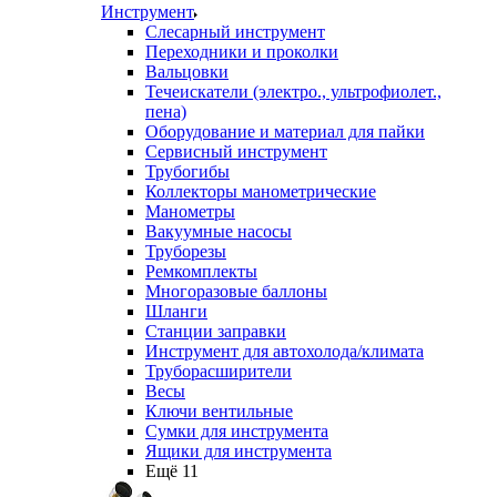
Инструмент
Слесарный инструмент
Переходники и проколки
Вальцовки
Течеискатели (электро., ультрофиолет.,
пена)
Оборудование и материал для пайки
Сервисный инструмент
Трубогибы
Коллекторы манометрические
Манометры
Вакуумные насосы
Труборезы
Ремкомплекты
Многоразовые баллоны
Шланги
Станции заправки
Инструмент для автохолода/климата
Труборасширители
Весы
Ключи вентильные
Сумки для инструмента
Ящики для инструмента
Ещё 11