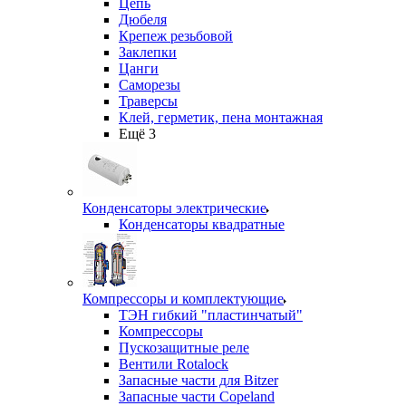
Цепь
Дюбеля
Крепеж резьбовой
Заклепки
Цанги
Саморезы
Траверсы
Клей, герметик, пена монтажная
Ещё 3
Конденсаторы электрические
Конденсаторы квадратные
Компрессоры и комплектующие
ТЭН гибкий "пластинчатый"
Компрессоры
Пускозащитные реле
Вентили Rotalock
Запасные части для Bitzer
Запасные части Copeland