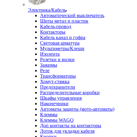
Электрика/Кабель
Автоматический выключатель
Щиты метал и пластик
Кабель-провод
Контакторы
Кабель канал и гофра
Световая арматура
Мультиметры/Клещи
Изолента
Розетки и вилки
Зажимы
Реле
Трансформаторы
Хомут-стяжка
Предохранители
Распределительные коробки
Шкафы управления
Наконечники
Автоматы защиты (мото-автоматы)
Клеммы
Клеммы WAGO
Доп контакты на контакторы
Лоток для укладки кабеля
Кнопки