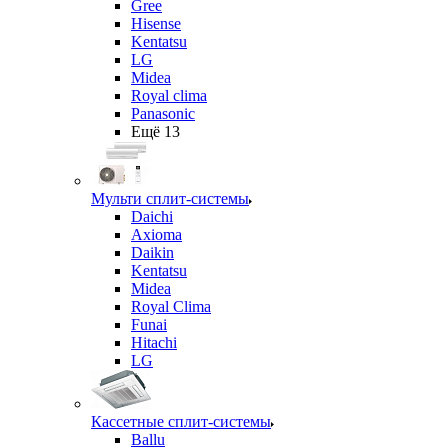
Gree
Hisense
Kentatsu
LG
Midea
Royal clima
Panasonic
Ещё 13
Мульти сплит-системы
Daichi
Axioma
Daikin
Kentatsu
Midea
Royal Clima
Funai
Hitachi
LG
Кассетные сплит-системы
Ballu