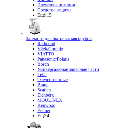
Элементы питания
Средства защиты
Ещё 15
Запчасти для бытовых мясорубок
Redmond
Vitek/Gorenje
VIATTO
Panasonic/Polaris
Bosch
Универсальные запасные части
Tefal
Отечественные
Braun
Scarlett
Elenberg
MOULINEX
Kenwood
Zelmer
Ещё 4