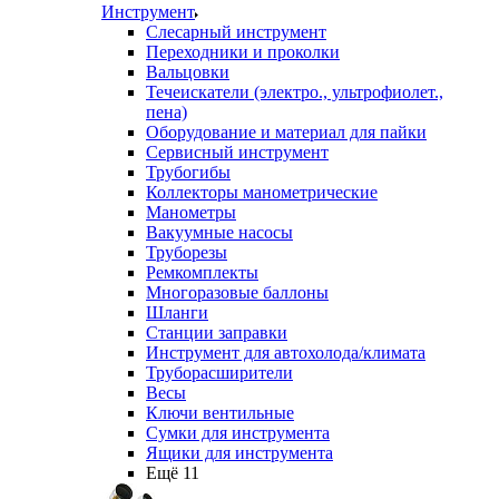
Инструмент
Слесарный инструмент
Переходники и проколки
Вальцовки
Течеискатели (электро., ультрофиолет.,
пена)
Оборудование и материал для пайки
Сервисный инструмент
Трубогибы
Коллекторы манометрические
Манометры
Вакуумные насосы
Труборезы
Ремкомплекты
Многоразовые баллоны
Шланги
Станции заправки
Инструмент для автохолода/климата
Труборасширители
Весы
Ключи вентильные
Сумки для инструмента
Ящики для инструмента
Ещё 11