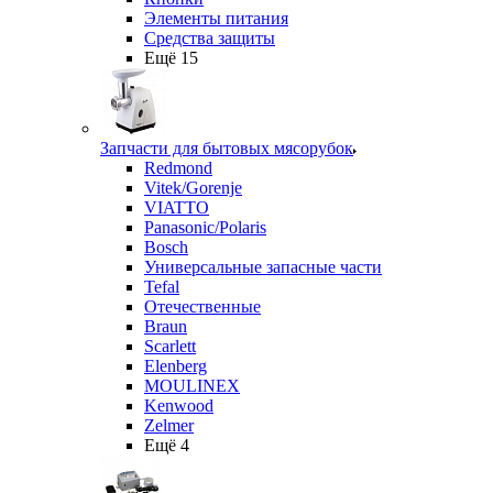
Элементы питания
Средства защиты
Ещё 15
Запчасти для бытовых мясорубок
Redmond
Vitek/Gorenje
VIATTO
Panasonic/Polaris
Bosch
Универсальные запасные части
Tefal
Отечественные
Braun
Scarlett
Elenberg
MOULINEX
Kenwood
Zelmer
Ещё 4