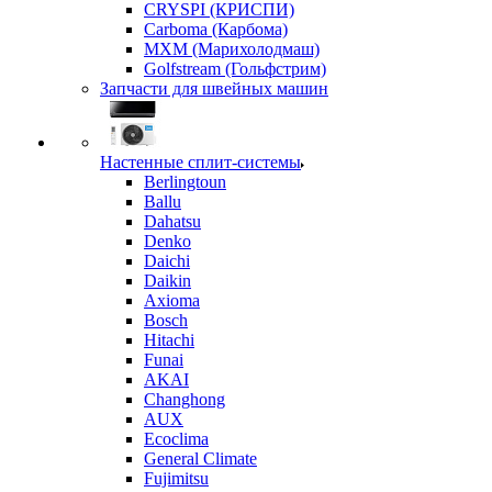
CRYSPI (КРИСПИ)
Carboma (Карбома)
MXM (Марихолодмаш)
Golfstream (Гольфстрим)
Запчасти для швейных машин
Настенные сплит-системы
Berlingtoun
Ballu
Dahatsu
Denko
Daichi
Daikin
Axioma
Bosch
Hitachi
Funai
AKAI
Changhong
AUX
Ecoclima
General Climate
Fujimitsu