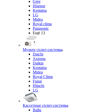
Gree
Hisense
Kentatsu
LG
Midea
Royal clima
Panasonic
Ещё 13
Мульти сплит-системы
Daichi
Axioma
Daikin
Kentatsu
Midea
Royal Clima
Funai
Hitachi
LG
Кассетные сплит-системы
Ballu