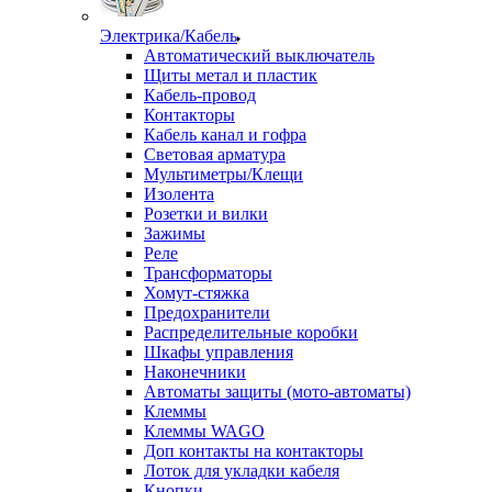
Электрика/Кабель
Автоматический выключатель
Щиты метал и пластик
Кабель-провод
Контакторы
Кабель канал и гофра
Световая арматура
Мультиметры/Клещи
Изолента
Розетки и вилки
Зажимы
Реле
Трансформаторы
Хомут-стяжка
Предохранители
Распределительные коробки
Шкафы управления
Наконечники
Автоматы защиты (мото-автоматы)
Клеммы
Клеммы WAGO
Доп контакты на контакторы
Лоток для укладки кабеля
Кнопки