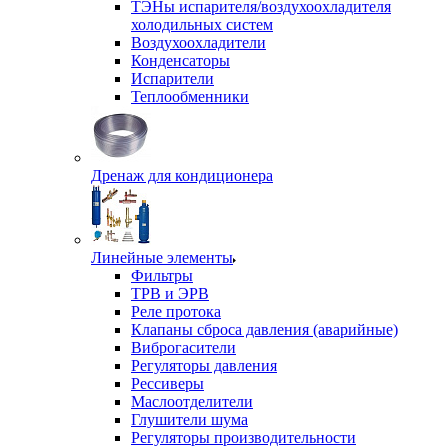
ТЭНы испарителя/воздухоохладителя
холодильных систем
Воздухоохладители
Конденсаторы
Испарители
Теплообменники
Дренаж для кондиционера
Линейные элементы
Фильтры
ТРВ и ЭРВ
Реле протока
Клапаны сброса давления (аварийные)
Виброгасители
Регуляторы давления
Рессиверы
Маслоотделители
Глушители шума
Регуляторы производительности