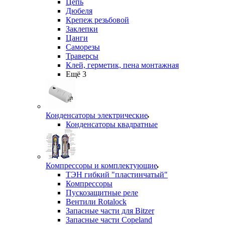
Цепь
Дюбеля
Крепеж резьбовой
Заклепки
Цанги
Саморезы
Траверсы
Клей, герметик, пена монтажная
Ещё 3
Конденсаторы электрические
Конденсаторы квадратные
Компрессоры и комплектующие
ТЭН гибкий "пластинчатый"
Компрессоры
Пускозащитные реле
Вентили Rotalock
Запасные части для Bitzer
Запасные части Copeland