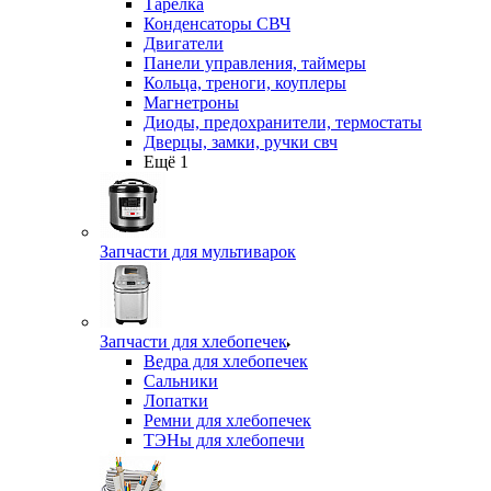
Тарелка
Конденсаторы СВЧ
Двигатели
Панели управления, таймеры
Кольца, треноги, коуплеры
Магнетроны
Диоды, предохранители, термостаты
Дверцы, замки, ручки свч
Ещё 1
Запчасти для мультиварок
Запчасти для хлебопечек
Ведра для хлебопечек
Сальники
Лопатки
Ремни для хлебопечек
ТЭНы для хлебопечи