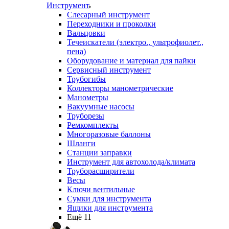
Инструмент
Слесарный инструмент
Переходники и проколки
Вальцовки
Течеискатели (электро., ультрофиолет.,
пена)
Оборудование и материал для пайки
Сервисный инструмент
Трубогибы
Коллекторы манометрические
Манометры
Вакуумные насосы
Труборезы
Ремкомплекты
Многоразовые баллоны
Шланги
Станции заправки
Инструмент для автохолода/климата
Труборасширители
Весы
Ключи вентильные
Сумки для инструмента
Ящики для инструмента
Ещё 11