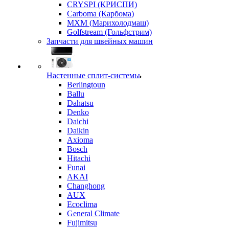
CRYSPI (КРИСПИ)
Carboma (Карбома)
MXM (Марихолодмаш)
Golfstream (Гольфстрим)
Запчасти для швейных машин
Настенные сплит-системы
Berlingtoun
Ballu
Dahatsu
Denko
Daichi
Daikin
Axioma
Bosch
Hitachi
Funai
AKAI
Changhong
AUX
Ecoclima
General Climate
Fujimitsu