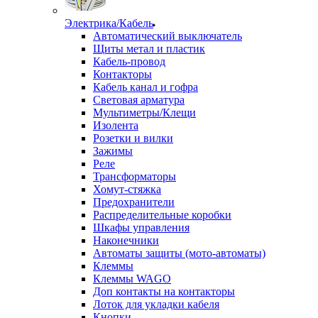
Электрика/Кабель
Автоматический выключатель
Щиты метал и пластик
Кабель-провод
Контакторы
Кабель канал и гофра
Световая арматура
Мультиметры/Клещи
Изолента
Розетки и вилки
Зажимы
Реле
Трансформаторы
Хомут-стяжка
Предохранители
Распределительные коробки
Шкафы управления
Наконечники
Автоматы защиты (мото-автоматы)
Клеммы
Клеммы WAGO
Доп контакты на контакторы
Лоток для укладки кабеля
Кнопки