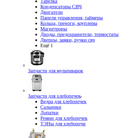
Тарелка
Конденсаторы СВЧ
Двигатели
Панели управления, таймеры
Кольца, треноги, коуплеры
Магнетроны
Диоды, предохранители, термостаты
Дверцы, замки, ручки свч
Ещё 1
Запчасти для мультиварок
Запчасти для хлебопечек
Ведра для хлебопечек
Сальники
Лопатки
Ремни для хлебопечек
ТЭНы для хлебопечи