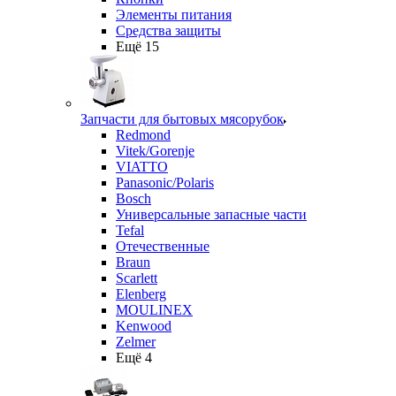
Элементы питания
Средства защиты
Ещё 15
Запчасти для бытовых мясорубок
Redmond
Vitek/Gorenje
VIATTO
Panasonic/Polaris
Bosch
Универсальные запасные части
Tefal
Отечественные
Braun
Scarlett
Elenberg
MOULINEX
Kenwood
Zelmer
Ещё 4