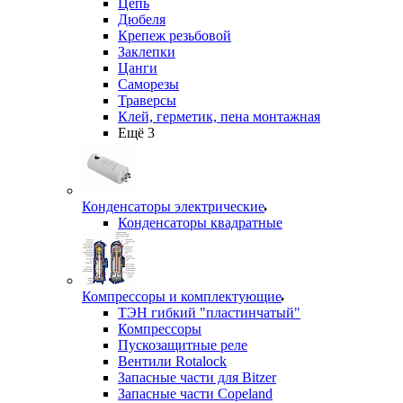
Цепь
Дюбеля
Крепеж резьбовой
Заклепки
Цанги
Саморезы
Траверсы
Клей, герметик, пена монтажная
Ещё 3
Конденсаторы электрические
Конденсаторы квадратные
Компрессоры и комплектующие
ТЭН гибкий "пластинчатый"
Компрессоры
Пускозащитные реле
Вентили Rotalock
Запасные части для Bitzer
Запасные части Copeland