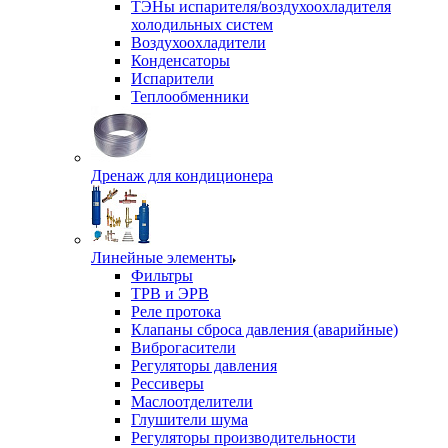
ТЭНы испарителя/воздухоохладителя
холодильных систем
Воздухоохладители
Конденсаторы
Испарители
Теплообменники
Дренаж для кондиционера
Линейные элементы
Фильтры
ТРВ и ЭРВ
Реле протока
Клапаны сброса давления (аварийные)
Виброгасители
Регуляторы давления
Рессиверы
Маслоотделители
Глушители шума
Регуляторы производительности