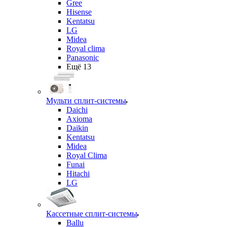
Gree
Hisense
Kentatsu
LG
Midea
Royal clima
Panasonic
Ещё 13
Мульти сплит-системы
Daichi
Axioma
Daikin
Kentatsu
Midea
Royal Clima
Funai
Hitachi
LG
Кассетные сплит-системы
Ballu