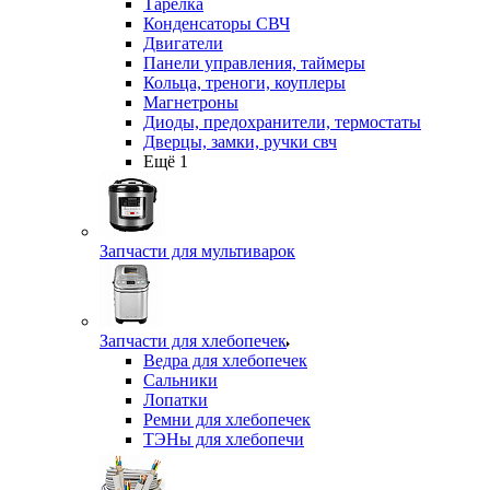
Тарелка
Конденсаторы СВЧ
Двигатели
Панели управления, таймеры
Кольца, треноги, коуплеры
Магнетроны
Диоды, предохранители, термостаты
Дверцы, замки, ручки свч
Ещё 1
Запчасти для мультиварок
Запчасти для хлебопечек
Ведра для хлебопечек
Сальники
Лопатки
Ремни для хлебопечек
ТЭНы для хлебопечи