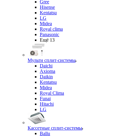
Gree
Hisense
Kentatsu
LG
Midea
Royal clima
Panasonic
Ещё 13
Мульти сплит-системы
Daichi
Axioma
Daikin
Kentatsu
Midea
Royal Clima
Funai
Hitachi
LG
Кассетные сплит-системы
Ballu