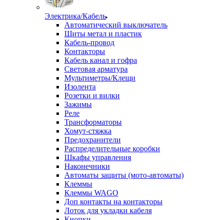
Электрика/Кабель
Автоматический выключатель
Щиты метал и пластик
Кабель-провод
Контакторы
Кабель канал и гофра
Световая арматура
Мультиметры/Клещи
Изолента
Розетки и вилки
Зажимы
Реле
Трансформаторы
Хомут-стяжка
Предохранители
Распределительные коробки
Шкафы управления
Наконечники
Автоматы защиты (мото-автоматы)
Клеммы
Клеммы WAGO
Доп контакты на контакторы
Лоток для укладки кабеля
Кнопки