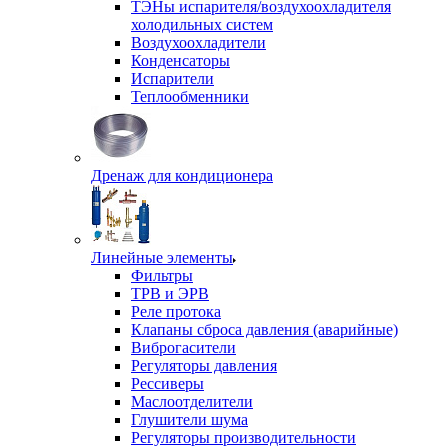
ТЭНы испарителя/воздухоохладителя
холодильных систем
Воздухоохладители
Конденсаторы
Испарители
Теплообменники
Дренаж для кондиционера
Линейные элементы
Фильтры
ТРВ и ЭРВ
Реле протока
Клапаны сброса давления (аварийные)
Виброгасители
Регуляторы давления
Рессиверы
Маслоотделители
Глушители шума
Регуляторы производительности