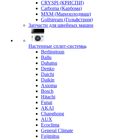
CRYSPI (КРИСПИ)
Carboma (Карбома)
MXM (Марихолодмаш)
Golfstream (Гольфстрим)
Запчасти для швейных машин
Настенные сплит-системы
Berlingtoun
Ballu
Dahatsu
Denko
Daichi
Daikin
Axioma
Bosch
Hitachi
Funai
AKAI
Changhong
AUX
Ecoclima
General Climate
Fujimitsu