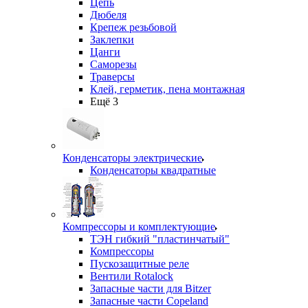
Цепь
Дюбеля
Крепеж резьбовой
Заклепки
Цанги
Саморезы
Траверсы
Клей, герметик, пена монтажная
Ещё 3
Конденсаторы электрические
Конденсаторы квадратные
Компрессоры и комплектующие
ТЭН гибкий "пластинчатый"
Компрессоры
Пускозащитные реле
Вентили Rotalock
Запасные части для Bitzer
Запасные части Copeland