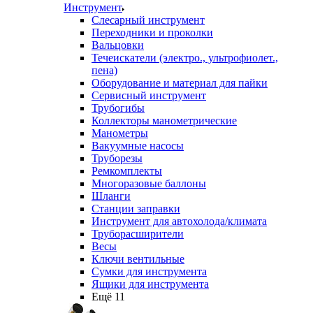
Инструмент
Слесарный инструмент
Переходники и проколки
Вальцовки
Течеискатели (электро., ультрофиолет.,
пена)
Оборудование и материал для пайки
Сервисный инструмент
Трубогибы
Коллекторы манометрические
Манометры
Вакуумные насосы
Труборезы
Ремкомплекты
Многоразовые баллоны
Шланги
Станции заправки
Инструмент для автохолода/климата
Труборасширители
Весы
Ключи вентильные
Сумки для инструмента
Ящики для инструмента
Ещё 11