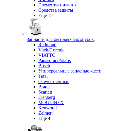
Элементы питания
Средства защиты
Ещё 15
Запчасти для бытовых мясорубок
Redmond
Vitek/Gorenje
VIATTO
Panasonic/Polaris
Bosch
Универсальные запасные части
Tefal
Отечественные
Braun
Scarlett
Elenberg
MOULINEX
Kenwood
Zelmer
Ещё 4