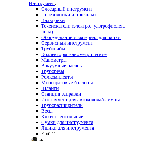
Инструмент
Слесарный инструмент
Переходники и проколки
Вальцовки
Течеискатели (электро., ультрофиолет.,
пена)
Оборудование и материал для пайки
Сервисный инструмент
Трубогибы
Коллекторы манометрические
Манометры
Вакуумные насосы
Труборезы
Ремкомплекты
Многоразовые баллоны
Шланги
Станции заправки
Инструмент для автохолода/климата
Труборасширители
Весы
Ключи вентильные
Сумки для инструмента
Ящики для инструмента
Ещё 11