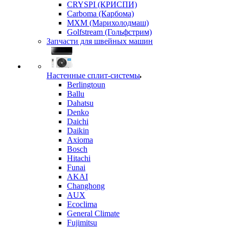
CRYSPI (КРИСПИ)
Carboma (Карбома)
MXM (Марихолодмаш)
Golfstream (Гольфстрим)
Запчасти для швейных машин
Настенные сплит-системы
Berlingtoun
Ballu
Dahatsu
Denko
Daichi
Daikin
Axioma
Bosch
Hitachi
Funai
AKAI
Changhong
AUX
Ecoclima
General Climate
Fujimitsu