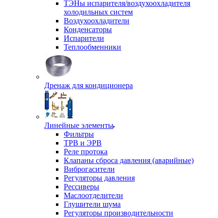
ТЭНы испарителя/воздухоохладителя
холодильных систем
Воздухоохладители
Конденсаторы
Испарители
Теплообменники
Дренаж для кондиционера
Линейные элементы
Фильтры
ТРВ и ЭРВ
Реле протока
Клапаны сброса давления (аварийные)
Виброгасители
Регуляторы давления
Рессиверы
Маслоотделители
Глушители шума
Регуляторы производительности