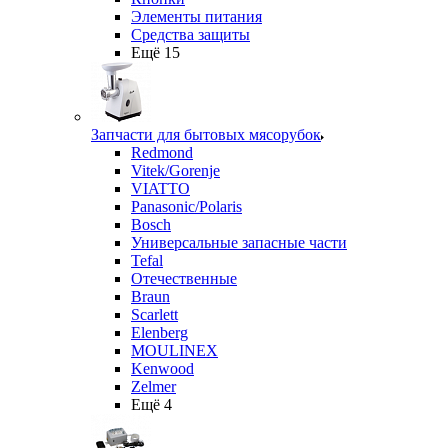
Элементы питания
Средства защиты
Ещё 15
Запчасти для бытовых мясорубок
Redmond
Vitek/Gorenje
VIATTO
Panasonic/Polaris
Bosch
Универсальные запасные части
Tefal
Отечественные
Braun
Scarlett
Elenberg
MOULINEX
Kenwood
Zelmer
Ещё 4