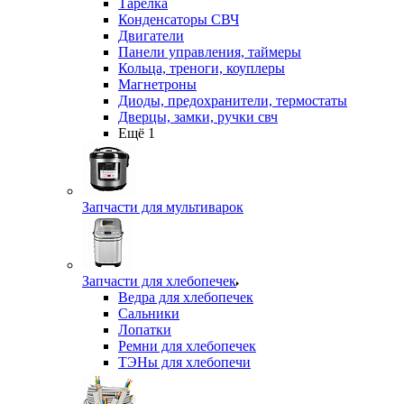
Тарелка
Конденсаторы СВЧ
Двигатели
Панели управления, таймеры
Кольца, треноги, коуплеры
Магнетроны
Диоды, предохранители, термостаты
Дверцы, замки, ручки свч
Ещё 1
Запчасти для мультиварок
Запчасти для хлебопечек
Ведра для хлебопечек
Сальники
Лопатки
Ремни для хлебопечек
ТЭНы для хлебопечи