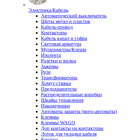
Электрика/Кабель
Автоматический выключатель
Щиты метал и пластик
Кабель-провод
Контакторы
Кабель канал и гофра
Световая арматура
Мультиметры/Клещи
Изолента
Розетки и вилки
Зажимы
Реле
Трансформаторы
Хомут-стяжка
Предохранители
Распределительные коробки
Шкафы управления
Наконечники
Автоматы защиты (мото-автоматы)
Клеммы
Клеммы WAGO
Доп контакты на контакторы
Лоток для укладки кабеля
Кнопки