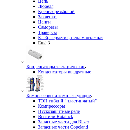
Цепь
Дюбеля
Крепеж резьбовой
Заклепки
Цанги
Саморезы
Траверсы
Клей, герметик, пена монтажная
Ещё 3
Конденсаторы электрические
Конденсаторы квадратные
Компрессоры и комплектующие
ТЭН гибкий "пластинчатый"
Компрессоры
Пускозащитные реле
Вентили Rotalock
Запасные части для Bitzer
Запасные части Copeland