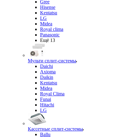
Gree
Hisense
Kentatsu
LG
Midea
Royal clima
Panasonic
Ещё 13
Мульти сплит-системы
Daichi
Axioma
Daikin
Kentatsu
Midea
Royal Clima
Funai
Hitachi
LG
Кассетные сплит-системы
Ballu