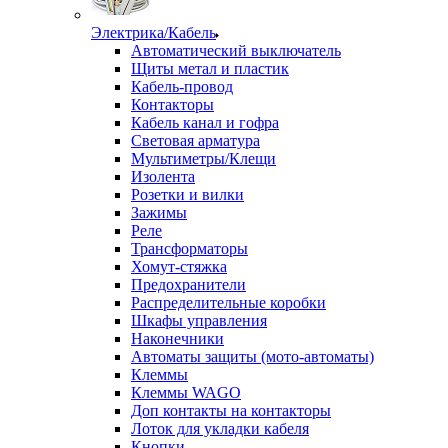
Электрика/Кабель
Автоматический выключатель
Щиты метал и пластик
Кабель-провод
Контакторы
Кабель канал и гофра
Световая арматура
Мультиметры/Клещи
Изолента
Розетки и вилки
Зажимы
Реле
Трансформаторы
Хомут-стяжка
Предохранители
Распределительные коробки
Шкафы управления
Наконечники
Автоматы защиты (мото-автоматы)
Клеммы
Клеммы WAGO
Доп контакты на контакторы
Лоток для укладки кабеля
Кнопки