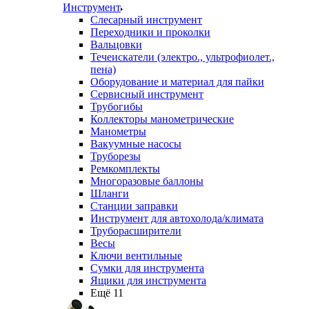
Инструмент
Слесарный инструмент
Переходники и проколки
Вальцовки
Течеискатели (электро., ультрофиолет.,
пена)
Оборудование и материал для пайки
Сервисный инструмент
Трубогибы
Коллекторы манометрические
Манометры
Вакуумные насосы
Труборезы
Ремкомплекты
Многоразовые баллоны
Шланги
Станции заправки
Инструмент для автохолода/климата
Труборасширители
Весы
Ключи вентильные
Сумки для инструмента
Ящики для инструмента
Ещё 11