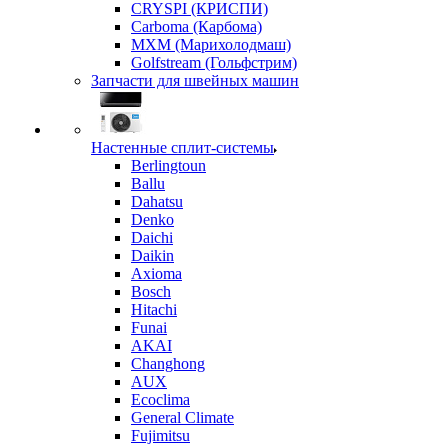
CRYSPI (КРИСПИ)
Carboma (Карбома)
MXM (Марихолодмаш)
Golfstream (Гольфстрим)
Запчасти для швейных машин
Настенные сплит-системы
Berlingtoun
Ballu
Dahatsu
Denko
Daichi
Daikin
Axioma
Bosch
Hitachi
Funai
AKAI
Changhong
AUX
Ecoclima
General Climate
Fujimitsu