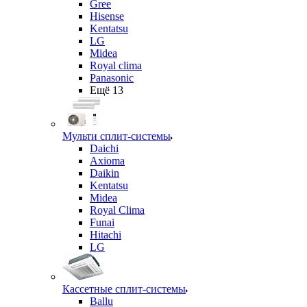
Gree
Hisense
Kentatsu
LG
Midea
Royal clima
Panasonic
Ещё 13
Мульти сплит-системы
Daichi
Axioma
Daikin
Kentatsu
Midea
Royal Clima
Funai
Hitachi
LG
Кассетные сплит-системы
Ballu