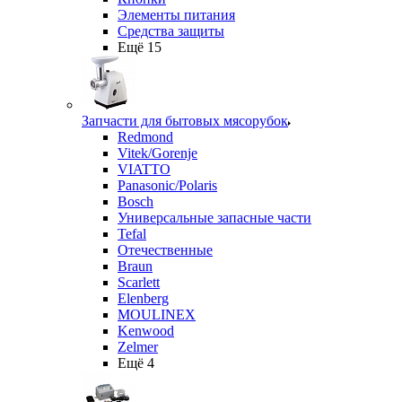
Элементы питания
Средства защиты
Ещё 15
Запчасти для бытовых мясорубок
Redmond
Vitek/Gorenje
VIATTO
Panasonic/Polaris
Bosch
Универсальные запасные части
Tefal
Отечественные
Braun
Scarlett
Elenberg
MOULINEX
Kenwood
Zelmer
Ещё 4