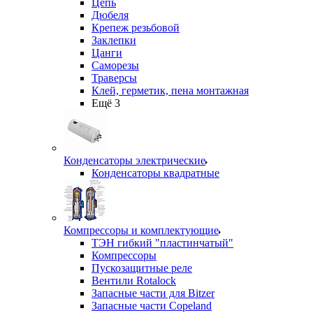
Цепь
Дюбеля
Крепеж резьбовой
Заклепки
Цанги
Саморезы
Траверсы
Клей, герметик, пена монтажная
Ещё 3
Конденсаторы электрические
Конденсаторы квадратные
Компрессоры и комплектующие
ТЭН гибкий "пластинчатый"
Компрессоры
Пускозащитные реле
Вентили Rotalock
Запасные части для Bitzer
Запасные части Copeland