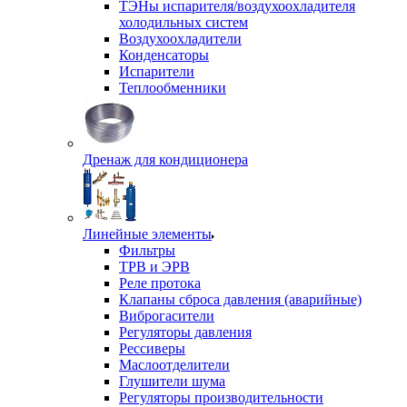
ТЭНы испарителя/воздухоохладителя
холодильных систем
Воздухоохладители
Конденсаторы
Испарители
Теплообменники
Дренаж для кондиционера
Линейные элементы
Фильтры
ТРВ и ЭРВ
Реле протока
Клапаны сброса давления (аварийные)
Виброгасители
Регуляторы давления
Рессиверы
Маслоотделители
Глушители шума
Регуляторы производительности