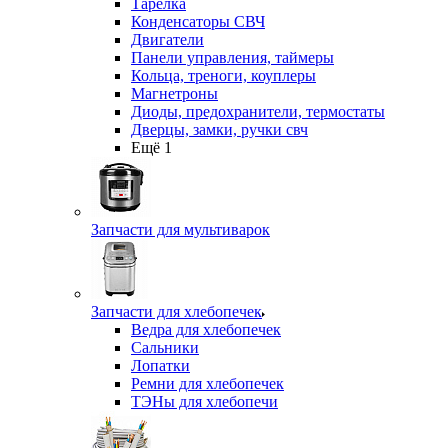
Тарелка
Конденсаторы СВЧ
Двигатели
Панели управления, таймеры
Кольца, треноги, коуплеры
Магнетроны
Диоды, предохранители, термостаты
Дверцы, замки, ручки свч
Ещё 1
Запчасти для мультиварок
Запчасти для хлебопечек
Ведра для хлебопечек
Сальники
Лопатки
Ремни для хлебопечек
ТЭНы для хлебопечи