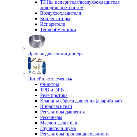
ТЭНы испарителя/воздухоохладителя
холодильных систем
Воздухоохладители
Конденсаторы
Испарители
Теплообменники
Дренаж для кондиционера
Линейные элементы
Фильтры
ТРВ и ЭРВ
Реле протока
Клапаны сброса давления (аварийные)
Виброгасители
Регуляторы давления
Рессиверы
Маслоотделители
Глушители шума
Регуляторы производительности