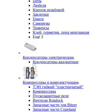
Цепь
Дюбеля
Крепеж резьбовой
Заклепки
Цанги
Саморезы
Траверсы
Клей, герметик, пена монтажная
Ещё 3
Конденсаторы электрические
Конденсаторы квадратные
Компрессоры и комплектующие
ТЭН гибкий "пластинчатый"
Компрессоры
Пускозащитные реле
Вентили Rotalock
Запасные части для Bitzer
Запасные части Copeland