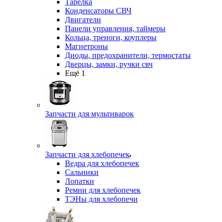
Тарелка
Конденсаторы СВЧ
Двигатели
Панели управления, таймеры
Кольца, треноги, коуплеры
Магнетроны
Диоды, предохранители, термостаты
Дверцы, замки, ручки свч
Ещё 1
Запчасти для мультиварок
Запчасти для хлебопечек
Ведра для хлебопечек
Сальники
Лопатки
Ремни для хлебопечек
ТЭНы для хлебопечи