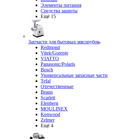
Элементы питания
Средства защиты
Ещё 15
Запчасти для бытовых мясорубок
Redmond
Vitek/Gorenje
VIATTO
Panasonic/Polaris
Bosch
Универсальные запасные части
Tefal
Отечественные
Braun
Scarlett
Elenberg
MOULINEX
Kenwood
Zelmer
Ещё 4