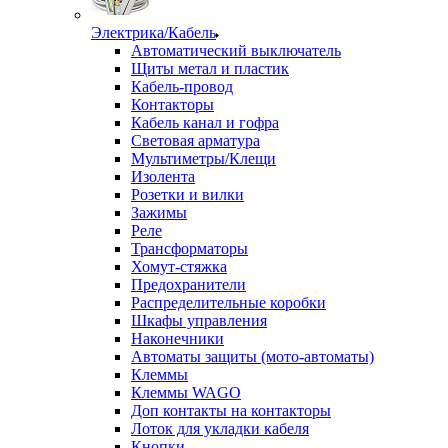
Электрика/Кабель
Автоматический выключатель
Щиты метал и пластик
Кабель-провод
Контакторы
Кабель канал и гофра
Световая арматура
Мультиметры/Клещи
Изолента
Розетки и вилки
Зажимы
Реле
Трансформаторы
Хомут-стяжка
Предохранители
Распределительные коробки
Шкафы управления
Наконечники
Автоматы защиты (мото-автоматы)
Клеммы
Клеммы WAGO
Доп контакты на контакторы
Лоток для укладки кабеля
Кнопки