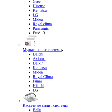
Gree
Hisense
Kentatsu
LG
Midea
Royal clima
Panasonic
Ещё 13
Мульти сплит-системы
Daichi
Axioma
Daikin
Kentatsu
Midea
Royal Clima
Funai
Hitachi
LG
Кассетные сплит-системы
Ballu