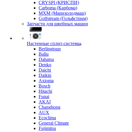
CRYSPI (КРИСПИ)
Carboma (Карбома)
MXM (Марихолодмаш)
Golfstream (Гольфстрим)
Запчасти для швейных машин
Настенные сплит-системы
Berlingtoun
Ballu
Dahatsu
Denko
Daichi
Daikin
Axioma
Bosch
Hitachi
Funai
AKAI
Changhong
AUX
Ecoclima
General Climate
Fujimitsu