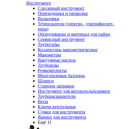
Инструмент
Слесарный инструмент
Переходники и проколки
Вальцовки
Течеискатели (электро., ультрофиолет.,
пена)
Оборудование и материал для пайки
Сервисный инструмент
Трубогибы
Коллекторы манометрические
Манометры
Вакуумные насосы
Труборезы
Ремкомплекты
Многоразовые баллоны
Шланги
Станции заправки
Инструмент для автохолода/климата
Труборасширители
Весы
Ключи вентильные
Сумки для инструмента
Ящики для инструмента
Ещё 11