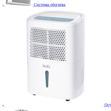
Системы обогрева
Осу