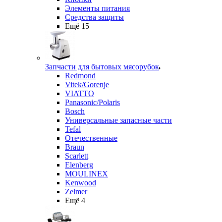
Элементы питания
Средства защиты
Ещё 15
Запчасти для бытовых мясорубок
Redmond
Vitek/Gorenje
VIATTO
Panasonic/Polaris
Bosch
Универсальные запасные части
Tefal
Отечественные
Braun
Scarlett
Elenberg
MOULINEX
Kenwood
Zelmer
Ещё 4