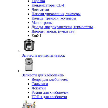
Тарелка
Конденсаторы СВЧ
Двигатели
Панели управления, таймеры
Кольца, треноги, коуплеры
Магнетроны
Диоды, предохранители, термостаты
Дверцы, замки, ручки свч
Ещё 1
Запчасти для мультиварок
Запчасти для хлебопечек
Ведра для хлебопечек
Сальники
Лопатки
Ремни для хлебопечек
ТЭНы для хлебопечи