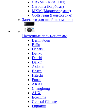
CRYSPI (КРИСПИ)
Carboma (Карбома)
MXM (Марихолодмаш)
Golfstream (Гольфстрим)
Запчасти для швейных машин
Настенные сплит-системы
Berlingtoun
Ballu
Dahatsu
Denko
Daichi
Daikin
Axioma
Bosch
Hitachi
Funai
AKAI
Changhong
AUX
Ecoclima
General Climate
Fujimitsu