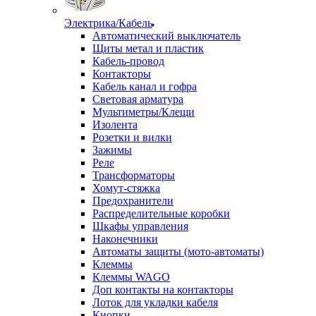
Электрика/Кабель
Автоматический выключатель
Щиты метал и пластик
Кабель-провод
Контакторы
Кабель канал и гофра
Световая арматура
Мультиметры/Клещи
Изолента
Розетки и вилки
Зажимы
Реле
Трансформаторы
Хомут-стяжка
Предохранители
Распределительные коробки
Шкафы управления
Наконечники
Автоматы защиты (мото-автоматы)
Клеммы
Клеммы WAGO
Доп контакты на контакторы
Лоток для укладки кабеля
Кнопки