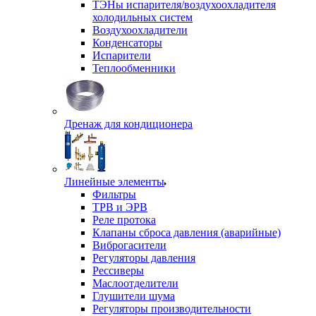
ТЭНы испарителя/воздухоохладителя
холодильных систем
Воздухоохладители
Конденсаторы
Испарители
Теплообменники
Дренаж для кондиционера
Линейные элементы
Фильтры
ТРВ и ЭРВ
Реле протока
Клапаны сброса давления (аварийные)
Виброгасители
Регуляторы давления
Рессиверы
Маслоотделители
Глушители шума
Регуляторы производительности