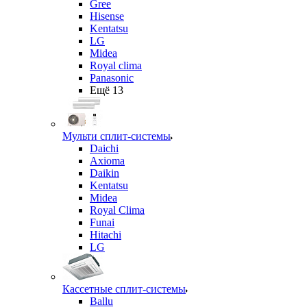
Gree
Hisense
Kentatsu
LG
Midea
Royal clima
Panasonic
Ещё 13
Мульти сплит-системы
Daichi
Axioma
Daikin
Kentatsu
Midea
Royal Clima
Funai
Hitachi
LG
Кассетные сплит-системы
Ballu