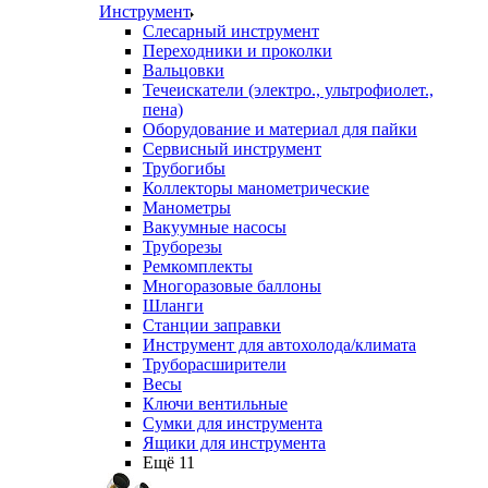
Инструмент
Слесарный инструмент
Переходники и проколки
Вальцовки
Течеискатели (электро., ультрофиолет.,
пена)
Оборудование и материал для пайки
Сервисный инструмент
Трубогибы
Коллекторы манометрические
Манометры
Вакуумные насосы
Труборезы
Ремкомплекты
Многоразовые баллоны
Шланги
Станции заправки
Инструмент для автохолода/климата
Труборасширители
Весы
Ключи вентильные
Сумки для инструмента
Ящики для инструмента
Ещё 11