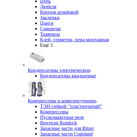
Цепь
Дюбеля
Крепеж резьбовой
Заклепки
Цанги
Саморезы
Траверсы
Клей, герметик, пена монтажная
Ещё 3
Конденсаторы электрические
Конденсаторы квадратные
Компрессоры и комплектующие
ТЭН гибкий "пластинчатый"
Компрессоры
Пускозащитные реле
Вентили Rotalock
Запасные части для Bitzer
Запасные части Copeland