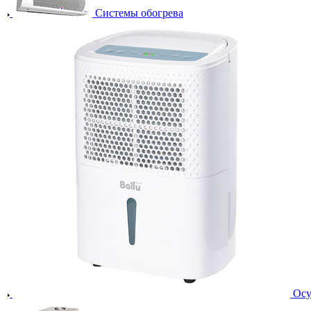
Системы обогрева
Осу