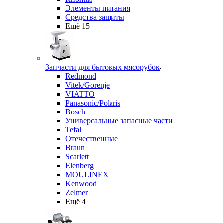
Элементы питания
Средства защиты
Ещё 15
Запчасти для бытовых мясорубок
Redmond
Vitek/Gorenje
VIATTO
Panasonic/Polaris
Bosch
Универсальные запасные части
Tefal
Отечественные
Braun
Scarlett
Elenberg
MOULINEX
Kenwood
Zelmer
Ещё 4