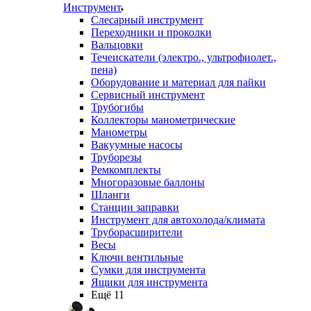
Инструмент
Слесарный инструмент
Переходники и проколки
Вальцовки
Течеискатели (электро., ультрофиолет.,
пена)
Оборудование и материал для пайки
Сервисный инструмент
Трубогибы
Коллекторы манометрические
Манометры
Вакуумные насосы
Труборезы
Ремкомплекты
Многоразовые баллоны
Шланги
Станции заправки
Инструмент для автохолода/климата
Труборасширители
Весы
Ключи вентильные
Сумки для инструмента
Ящики для инструмента
Ещё 11