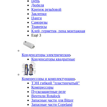
Цепь
Дюбеля
Крепеж резьбовой
Заклепки
Цанги
Саморезы
Траверсы
Клей, герметик, пена монтажная
Ещё 3
Конденсаторы электрические
Конденсаторы квадратные
Компрессоры и комплектующие
ТЭН гибкий "пластинчатый"
Компрессоры
Пускозащитные реле
Вентили Rotalock
Запасные части для Bitzer
Запасные части Copeland