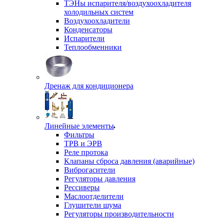
ТЭНы испарителя/воздухоохладителя
холодильных систем
Воздухоохладители
Конденсаторы
Испарители
Теплообменники
Дренаж для кондиционера
Линейные элементы
Фильтры
ТРВ и ЭРВ
Реле протока
Клапаны сброса давления (аварийные)
Виброгасители
Регуляторы давления
Рессиверы
Маслоотделители
Глушители шума
Регуляторы производительности