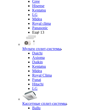
Gree
Hisense
Kentatsu
LG
Midea
Royal clima
Panasonic
Ещё 13
Мульти сплит-системы
Daichi
Axioma
Daikin
Kentatsu
Midea
Royal Clima
Funai
Hitachi
LG
Кассетные сплит-системы
Ballu