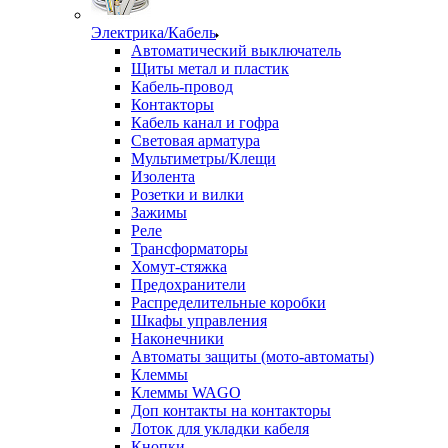
Электрика/Кабель
Автоматический выключатель
Щиты метал и пластик
Кабель-провод
Контакторы
Кабель канал и гофра
Световая арматура
Мультиметры/Клещи
Изолента
Розетки и вилки
Зажимы
Реле
Трансформаторы
Хомут-стяжка
Предохранители
Распределительные коробки
Шкафы управления
Наконечники
Автоматы защиты (мото-автоматы)
Клеммы
Клеммы WAGO
Доп контакты на контакторы
Лоток для укладки кабеля
Кнопки