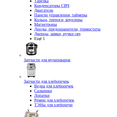
Тарелка
Конденсаторы СВЧ
Двигатели
Панели управления, таймеры
Кольца, треноги, коуплеры
Магнетроны
Диоды, предохранители, термостаты
Дверцы, замки, ручки свч
Ещё 1
Запчасти для мультиварок
Запчасти для хлебопечек
Ведра для хлебопечек
Сальники
Лопатки
Ремни для хлебопечек
ТЭНы для хлебопечи