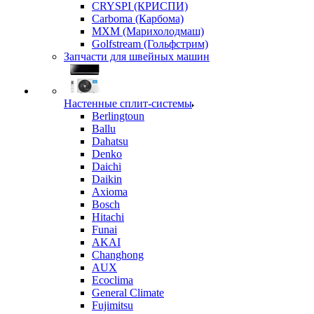
CRYSPI (КРИСПИ)
Carboma (Карбома)
MXM (Марихолодмаш)
Golfstream (Гольфстрим)
Запчасти для швейных машин
Настенные сплит-системы
Berlingtoun
Ballu
Dahatsu
Denko
Daichi
Daikin
Axioma
Bosch
Hitachi
Funai
AKAI
Changhong
AUX
Ecoclima
General Climate
Fujimitsu