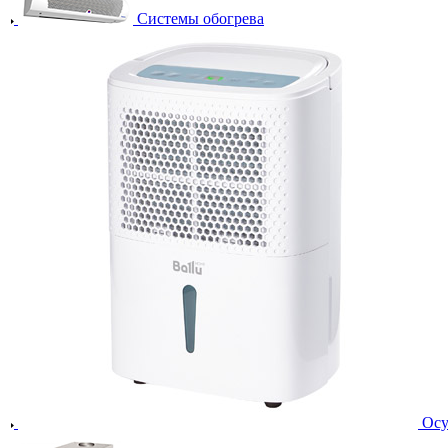
Системы обогрева
Осу