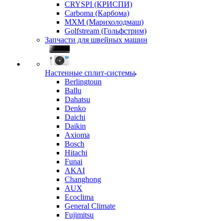
CRYSPI (КРИСПИ)
Carboma (Карбома)
MXM (Марихолодмаш)
Golfstream (Гольфстрим)
Запчасти для швейных машин
Настенные сплит-системы
Berlingtoun
Ballu
Dahatsu
Denko
Daichi
Daikin
Axioma
Bosch
Hitachi
Funai
AKAI
Changhong
AUX
Ecoclima
General Climate
Fujimitsu