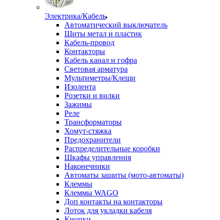
Электрика/Кабель
Автоматический выключатель
Щиты метал и пластик
Кабель-провод
Контакторы
Кабель канал и гофра
Световая арматура
Мультиметры/Клещи
Изолента
Розетки и вилки
Зажимы
Реле
Трансформаторы
Хомут-стяжка
Предохранители
Распределительные коробки
Шкафы управления
Наконечники
Автоматы защиты (мото-автоматы)
Клеммы
Клеммы WAGO
Доп контакты на контакторы
Лоток для укладки кабеля
Кнопки