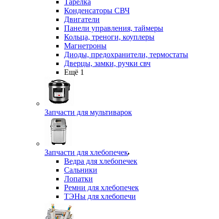
Тарелка
Конденсаторы СВЧ
Двигатели
Панели управления, таймеры
Кольца, треноги, коуплеры
Магнетроны
Диоды, предохранители, термостаты
Дверцы, замки, ручки свч
Ещё 1
Запчасти для мультиварок
Запчасти для хлебопечек
Ведра для хлебопечек
Сальники
Лопатки
Ремни для хлебопечек
ТЭНы для хлебопечи