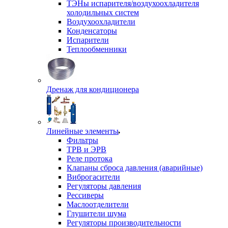
ТЭНы испарителя/воздухоохладителя
холодильных систем
Воздухоохладители
Конденсаторы
Испарители
Теплообменники
Дренаж для кондиционера
Линейные элементы
Фильтры
ТРВ и ЭРВ
Реле протока
Клапаны сброса давления (аварийные)
Виброгасители
Регуляторы давления
Рессиверы
Маслоотделители
Глушители шума
Регуляторы производительности