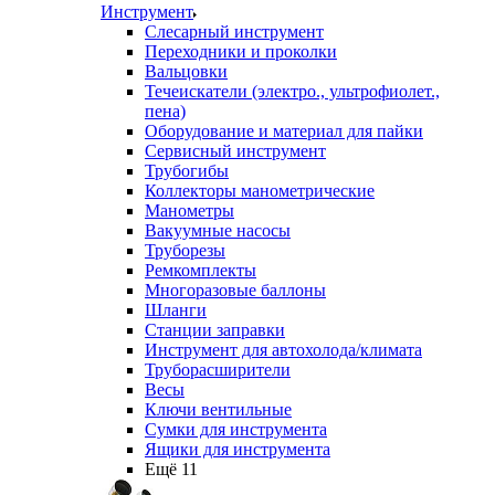
Инструмент
Слесарный инструмент
Переходники и проколки
Вальцовки
Течеискатели (электро., ультрофиолет.,
пена)
Оборудование и материал для пайки
Сервисный инструмент
Трубогибы
Коллекторы манометрические
Манометры
Вакуумные насосы
Труборезы
Ремкомплекты
Многоразовые баллоны
Шланги
Станции заправки
Инструмент для автохолода/климата
Труборасширители
Весы
Ключи вентильные
Сумки для инструмента
Ящики для инструмента
Ещё 11