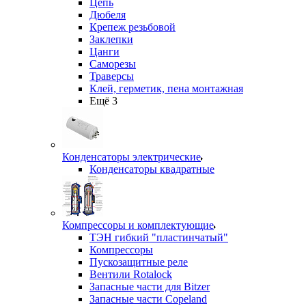
Цепь
Дюбеля
Крепеж резьбовой
Заклепки
Цанги
Саморезы
Траверсы
Клей, герметик, пена монтажная
Ещё 3
Конденсаторы электрические
Конденсаторы квадратные
Компрессоры и комплектующие
ТЭН гибкий "пластинчатый"
Компрессоры
Пускозащитные реле
Вентили Rotalock
Запасные части для Bitzer
Запасные части Copeland