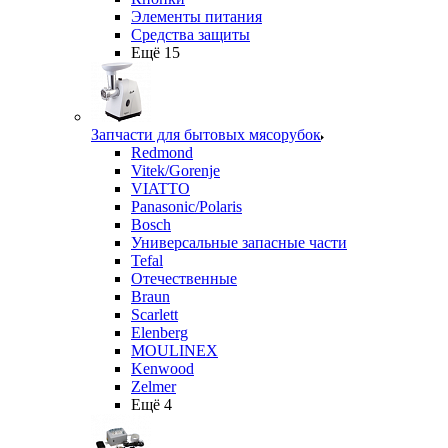
Элементы питания
Средства защиты
Ещё 15
Запчасти для бытовых мясорубок
Redmond
Vitek/Gorenje
VIATTO
Panasonic/Polaris
Bosch
Универсальные запасные части
Tefal
Отечественные
Braun
Scarlett
Elenberg
MOULINEX
Kenwood
Zelmer
Ещё 4