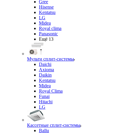
Gree
Hisense
Kentatsu
LG
Midea
Royal clima
Panasonic
Ещё 13
Мульти сплит-системы
Daichi
Axioma
Daikin
Kentatsu
Midea
Royal Clima
Funai
Hitachi
LG
Кассетные сплит-системы
Ballu