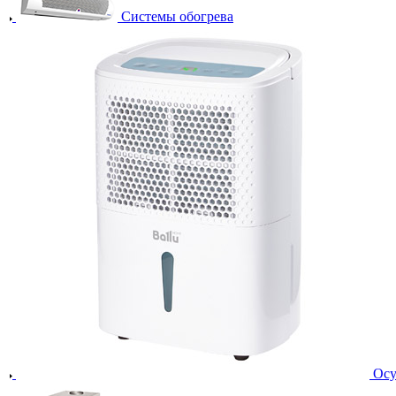
Системы обогрева
Осу