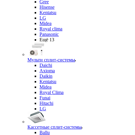
Gree
Hisense
Kentatsu
LG
Midea
Royal clima
Panasonic
Ещё 13
Мульти сплит-системы
Daichi
Axioma
Daikin
Kentatsu
Midea
Royal Clima
Funai
Hitachi
LG
Кассетные сплит-системы
Ballu