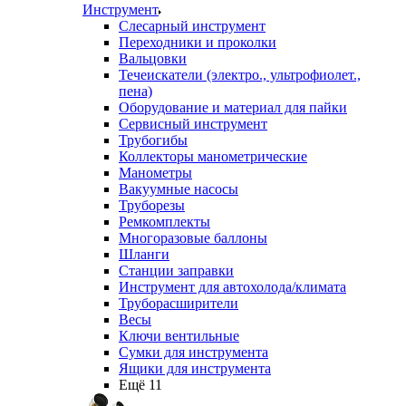
Инструмент
Слесарный инструмент
Переходники и проколки
Вальцовки
Течеискатели (электро., ультрофиолет.,
пена)
Оборудование и материал для пайки
Сервисный инструмент
Трубогибы
Коллекторы манометрические
Манометры
Вакуумные насосы
Труборезы
Ремкомплекты
Многоразовые баллоны
Шланги
Станции заправки
Инструмент для автохолода/климата
Труборасширители
Весы
Ключи вентильные
Сумки для инструмента
Ящики для инструмента
Ещё 11