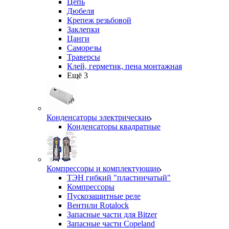
Цепь
Дюбеля
Крепеж резьбовой
Заклепки
Цанги
Саморезы
Траверсы
Клей, герметик, пена монтажная
Ещё 3
Конденсаторы электрические
Конденсаторы квадратные
Компрессоры и комплектующие
ТЭН гибкий "пластинчатый"
Компрессоры
Пускозащитные реле
Вентили Rotalock
Запасные части для Bitzer
Запасные части Copeland