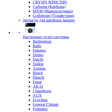
CRYSPI (КРИСПИ)
Carboma (Карбома)
MXM (Марихолодмаш)
Golfstream (Гольфстрим)
Запчасти для швейных машин
Настенные сплит-системы
Berlingtoun
Ballu
Dahatsu
Denko
Daichi
Daikin
Axioma
Bosch
Hitachi
Funai
AKAI
Changhong
AUX
Ecoclima
General Climate
Fujimitsu