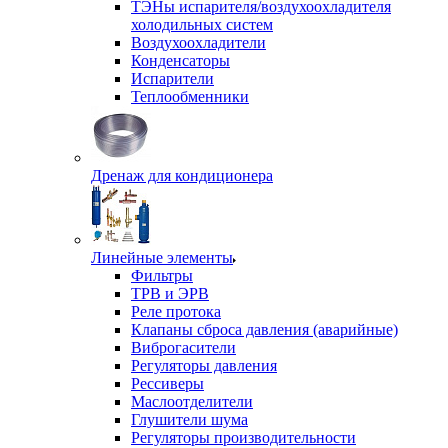
ТЭНы испарителя/воздухоохладителя
холодильных систем
Воздухоохладители
Конденсаторы
Испарители
Теплообменники
Дренаж для кондиционера
Линейные элементы
Фильтры
ТРВ и ЭРВ
Реле протока
Клапаны сброса давления (аварийные)
Виброгасители
Регуляторы давления
Рессиверы
Маслоотделители
Глушители шума
Регуляторы производительности