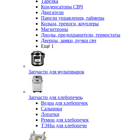
Тарелка
Конденсаторы СВЧ
Двигатели
Панели управления, таймеры
Кольца, треноги, коуплеры
Магнетроны
Диоды, предохранители, термостаты
Дверцы, замки, ручки свч
Ещё 1
Запчасти для мультиварок
Запчасти для хлебопечек
Ведра для хлебопечек
Сальники
Лопатки
Ремни для хлебопечек
ТЭНы для хлебопечи