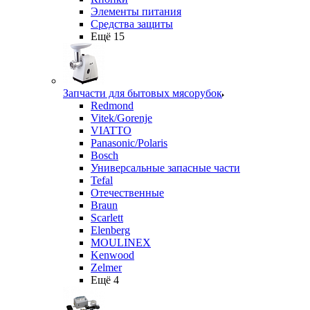
Элементы питания
Средства защиты
Ещё 15
Запчасти для бытовых мясорубок
Redmond
Vitek/Gorenje
VIATTO
Panasonic/Polaris
Bosch
Универсальные запасные части
Tefal
Отечественные
Braun
Scarlett
Elenberg
MOULINEX
Kenwood
Zelmer
Ещё 4