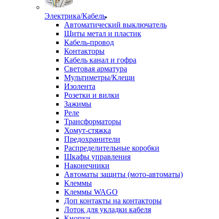
Электрика/Кабель
Автоматический выключатель
Щиты метал и пластик
Кабель-провод
Контакторы
Кабель канал и гофра
Световая арматура
Мультиметры/Клещи
Изолента
Розетки и вилки
Зажимы
Реле
Трансформаторы
Хомут-стяжка
Предохранители
Распределительные коробки
Шкафы управления
Наконечники
Автоматы защиты (мото-автоматы)
Клеммы
Клеммы WAGO
Доп контакты на контакторы
Лоток для укладки кабеля
Кнопки