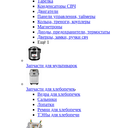
Тарелка
Конденсаторы СВЧ
Двигатели
Панели управления, таймеры
Кольца, треноги, коуплеры
Магнетроны
Диоды, предохранители, термостаты
Дверцы, замки, ручки свч
Ещё 1
Запчасти для мультиварок
Запчасти для хлебопечек
Ведра для хлебопечек
Сальники
Лопатки
Ремни для хлебопечек
ТЭНы для хлебопечи