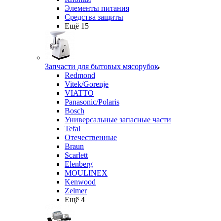
Элементы питания
Средства защиты
Ещё 15
Запчасти для бытовых мясорубок
Redmond
Vitek/Gorenje
VIATTO
Panasonic/Polaris
Bosch
Универсальные запасные части
Tefal
Отечественные
Braun
Scarlett
Elenberg
MOULINEX
Kenwood
Zelmer
Ещё 4