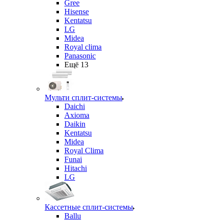
Gree
Hisense
Kentatsu
LG
Midea
Royal clima
Panasonic
Ещё 13
Мульти сплит-системы
Daichi
Axioma
Daikin
Kentatsu
Midea
Royal Clima
Funai
Hitachi
LG
Кассетные сплит-системы
Ballu