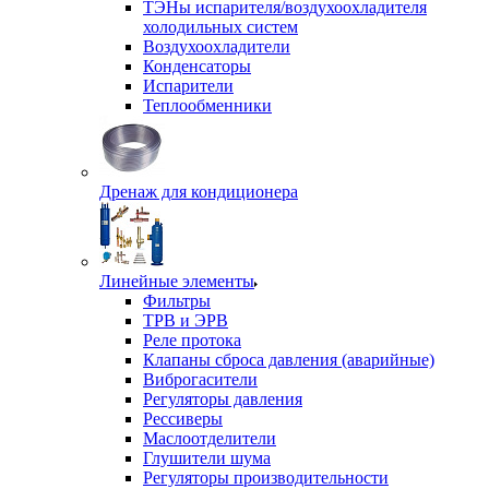
ТЭНы испарителя/воздухоохладителя
холодильных систем
Воздухоохладители
Конденсаторы
Испарители
Теплообменники
Дренаж для кондиционера
Линейные элементы
Фильтры
ТРВ и ЭРВ
Реле протока
Клапаны сброса давления (аварийные)
Виброгасители
Регуляторы давления
Рессиверы
Маслоотделители
Глушители шума
Регуляторы производительности