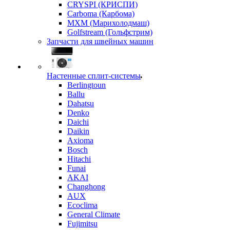
CRYSPI (КРИСПИ)
Carboma (Карбома)
MXM (Марихолодмаш)
Golfstream (Гольфстрим)
Запчасти для швейных машин
Настенные сплит-системы
Berlingtoun
Ballu
Dahatsu
Denko
Daichi
Daikin
Axioma
Bosch
Hitachi
Funai
AKAI
Changhong
AUX
Ecoclima
General Climate
Fujimitsu