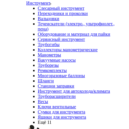
Инструмент
Слесарный инструмент
Переходники и проколки
Вальцовки
Течеискатели (электро., ультрофиолет.,
пена)
Оборудование и материал для пайки
Сервисный инструмент
Трубогибы
Коллекторы манометрические
Манометры
Вакуумные насосы
Труборезы
Ремкомплекты
Многоразовые баллоны
Шланги
Станции заправки
Инструмент для автохолода/климата
Труборасширители
Весы
Ключи вентильные
Сумки для инструмента
Ящики для инструмента
Ещё 11