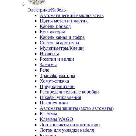
Электрика/Кабель
Автоматический выключатель
Щиты метал и пластик
Кабель-провод
Контакторы
Кабель канал и гофра
Световая арматура
Мультиметры/Клещи
Изолента
Розетки и вилки
Зажимы
Реле
Трансформаторы
Хомут-стяжка
Предохранители
Распределительные коробки
Шкафы управления
Наконечники
Автоматы защиты (мото-автоматы)
Клеммы
Клеммы WAGO
Доп контакты на контакторы
Лоток для укладки кабеля
Кнопки