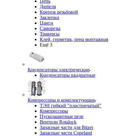
Цепь
Дюбеля
Крепеж резьбовой
Заклепки
Цанги
Саморезы
Траверсы
Клей, герметик, пена монтажная
Ещё 3
Конденсаторы электрические
Конденсаторы квадратные
Компрессоры и комплектующие
ТЭН гибкий "пластинчатый"
Компрессоры
Пускозащитные реле
Вентили Rotalock
Запасные части для Bitzer
Запасные части Copeland