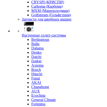
CRYSPI (КРИСПИ)
Carboma (Карбома)
MXM (Марихолодмаш)
Golfstream (Гольфстрим)
Запчасти для швейных машин
Настенные сплит-системы
Berlingtoun
Ballu
Dahatsu
Denko
Daichi
Daikin
Axioma
Bosch
Hitachi
Funai
AKAI
Changhong
AUX
Ecoclima
General Climate
Fujimitsu