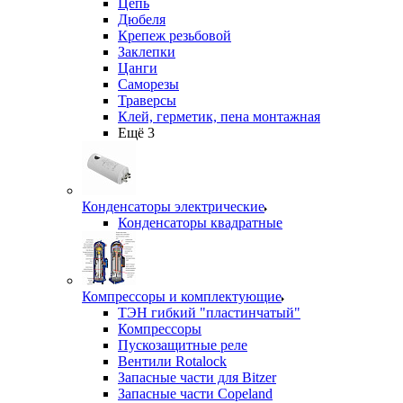
Цепь
Дюбеля
Крепеж резьбовой
Заклепки
Цанги
Саморезы
Траверсы
Клей, герметик, пена монтажная
Ещё 3
Конденсаторы электрические
Конденсаторы квадратные
Компрессоры и комплектующие
ТЭН гибкий "пластинчатый"
Компрессоры
Пускозащитные реле
Вентили Rotalock
Запасные части для Bitzer
Запасные части Copeland