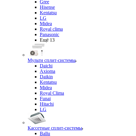
Gree
Hisense
Kentatsu
LG
Midea
Royal clima
Panasonic
Ещё 13
Мульти сплит-системы
Daichi
Axioma
Daikin
Kentatsu
Midea
Royal Clima
Funai
Hitachi
LG
Кассетные сплит-системы
Ballu