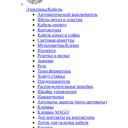
Электрика/Кабель
Автоматический выключатель
Щиты метал и пластик
Кабель-провод
Контакторы
Кабель канал и гофра
Световая арматура
Мультиметры/Клещи
Изолента
Розетки и вилки
Зажимы
Реле
Трансформаторы
Хомут-стяжка
Предохранители
Распределительные коробки
Шкафы управления
Наконечники
Автоматы защиты (мото-автоматы)
Клеммы
Клеммы WAGO
Доп контакты на контакторы
Лоток для укладки кабеля
Кнопки