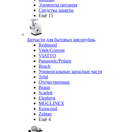
Элементы питания
Средства защиты
Ещё 15
Запчасти для бытовых мясорубок
Redmond
Vitek/Gorenje
VIATTO
Panasonic/Polaris
Bosch
Универсальные запасные части
Tefal
Отечественные
Braun
Scarlett
Elenberg
MOULINEX
Kenwood
Zelmer
Ещё 4