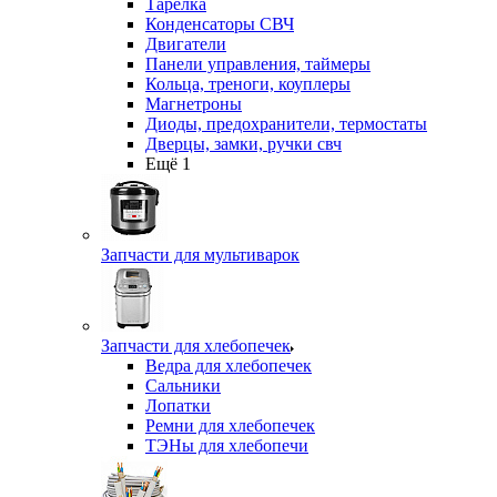
Тарелка
Конденсаторы СВЧ
Двигатели
Панели управления, таймеры
Кольца, треноги, коуплеры
Магнетроны
Диоды, предохранители, термостаты
Дверцы, замки, ручки свч
Ещё 1
Запчасти для мультиварок
Запчасти для хлебопечек
Ведра для хлебопечек
Сальники
Лопатки
Ремни для хлебопечек
ТЭНы для хлебопечи