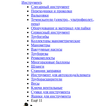
Инструмент
Слесарный инструмент
Переходники и проколки
Вальцовки
Течеискатели (электро., ультрофиолет.,
пена)
Оборудование и материал для пайки
Сервисный инструмент
Трубогибы
Коллекторы манометрические
Манометры
Вакуумные насосы
Труборезы
Ремкомплекты
Многоразовые баллоны
Шланги
Станции заправки
Инструмент для автохолода/климата
Труборасширители
Весы
Ключи вентильные
Сумки для инструмента
Ящики для инструмента
Ещё 11