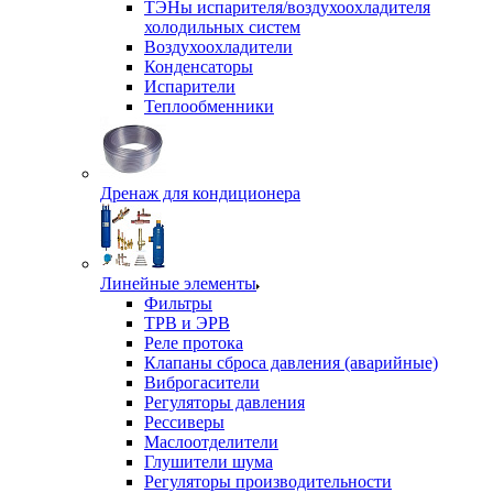
ТЭНы испарителя/воздухоохладителя
холодильных систем
Воздухоохладители
Конденсаторы
Испарители
Теплообменники
Дренаж для кондиционера
Линейные элементы
Фильтры
ТРВ и ЭРВ
Реле протока
Клапаны сброса давления (аварийные)
Виброгасители
Регуляторы давления
Рессиверы
Маслоотделители
Глушители шума
Регуляторы производительности