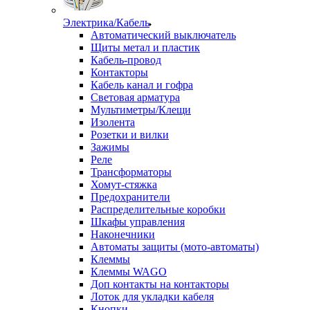
Электрика/Кабель
Автоматический выключатель
Щиты метал и пластик
Кабель-провод
Контакторы
Кабель канал и гофра
Световая арматура
Мультиметры/Клещи
Изолента
Розетки и вилки
Зажимы
Реле
Трансформаторы
Хомут-стяжка
Предохранители
Распределительные коробки
Шкафы управления
Наконечники
Автоматы защиты (мото-автоматы)
Клеммы
Клеммы WAGO
Доп контакты на контакторы
Лоток для укладки кабеля
Кнопки