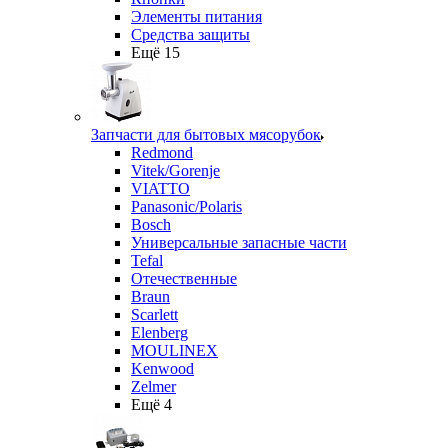
Элементы питания
Средства защиты
Ещё 15
Запчасти для бытовых мясорубок
Redmond
Vitek/Gorenje
VIATTO
Panasonic/Polaris
Bosch
Универсальные запасные части
Tefal
Отечественные
Braun
Scarlett
Elenberg
MOULINEX
Kenwood
Zelmer
Ещё 4