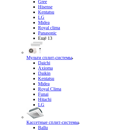
Gree
Hisense
Kentatsu
LG
Midea
Royal clima
Panasonic
Ещё 13
Мульти сплит-системы
Daichi
Axioma
Daikin
Kentatsu
Midea
Royal Clima
Funai
Hitachi
LG
Кассетные сплит-системы
Ballu