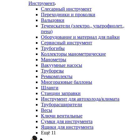
Инструмент
Слесарный инструмент
Переходники и проколки
Вальцовки
Течеискатели (электро., ультрофиолет.,
пена)
Оборудование и материал для пайки
Сервисный инструмент
Трубогибы
Коллекторы манометрические
Манометры
Вакуумные насосы
Труборезы
Ремкомплекты
Многоразовые баллоны
Шланги
Станции заправки
Инструмент для автохолода/климата
Труборасширители
Весы
Ключи вентильные
Сумки для инструмента
Ящики для инструмента
Ещё 11