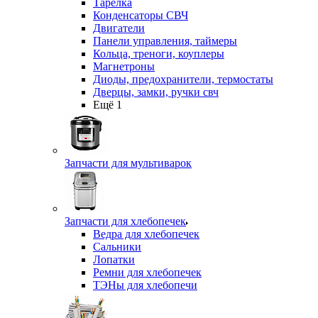
Тарелка
Конденсаторы СВЧ
Двигатели
Панели управления, таймеры
Кольца, треноги, коуплеры
Магнетроны
Диоды, предохранители, термостаты
Дверцы, замки, ручки свч
Ещё 1
Запчасти для мультиварок
Запчасти для хлебопечек
Ведра для хлебопечек
Сальники
Лопатки
Ремни для хлебопечек
ТЭНы для хлебопечи