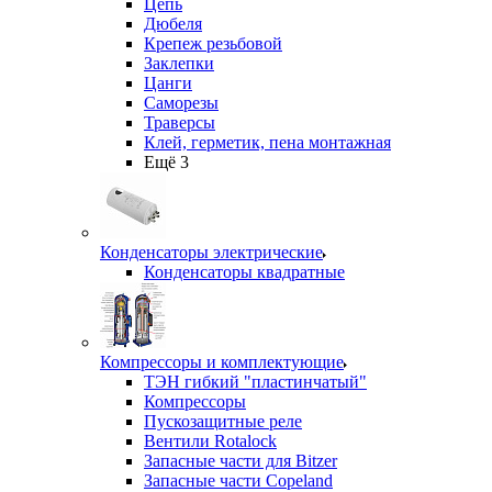
Цепь
Дюбеля
Крепеж резьбовой
Заклепки
Цанги
Саморезы
Траверсы
Клей, герметик, пена монтажная
Ещё 3
Конденсаторы электрические
Конденсаторы квадратные
Компрессоры и комплектующие
ТЭН гибкий "пластинчатый"
Компрессоры
Пускозащитные реле
Вентили Rotalock
Запасные части для Bitzer
Запасные части Copeland