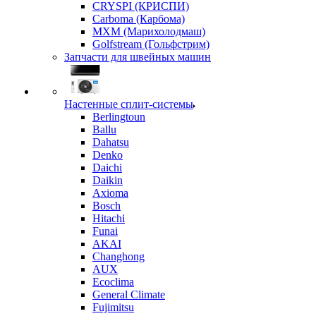
CRYSPI (КРИСПИ)
Carboma (Карбома)
MXM (Марихолодмаш)
Golfstream (Гольфстрим)
Запчасти для швейных машин
Настенные сплит-системы
Berlingtoun
Ballu
Dahatsu
Denko
Daichi
Daikin
Axioma
Bosch
Hitachi
Funai
AKAI
Changhong
AUX
Ecoclima
General Climate
Fujimitsu