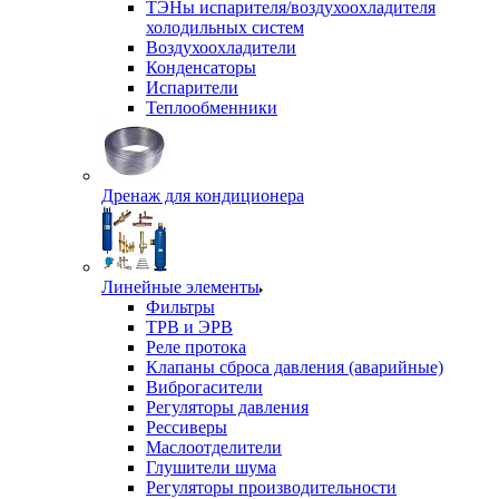
ТЭНы испарителя/воздухоохладителя
холодильных систем
Воздухоохладители
Конденсаторы
Испарители
Теплообменники
Дренаж для кондиционера
Линейные элементы
Фильтры
ТРВ и ЭРВ
Реле протока
Клапаны сброса давления (аварийные)
Виброгасители
Регуляторы давления
Рессиверы
Маслоотделители
Глушители шума
Регуляторы производительности