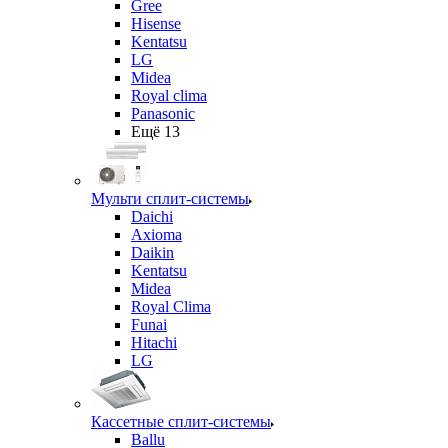
Gree
Hisense
Kentatsu
LG
Midea
Royal clima
Panasonic
Ещё 13
Мульти сплит-системы
Daichi
Axioma
Daikin
Kentatsu
Midea
Royal Clima
Funai
Hitachi
LG
Кассетные сплит-системы
Ballu