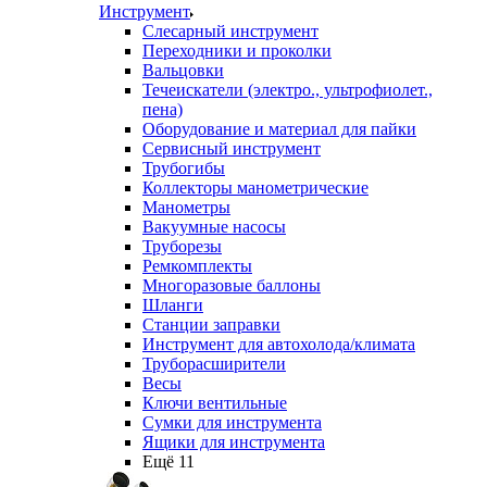
Инструмент
Слесарный инструмент
Переходники и проколки
Вальцовки
Течеискатели (электро., ультрофиолет.,
пена)
Оборудование и материал для пайки
Сервисный инструмент
Трубогибы
Коллекторы манометрические
Манометры
Вакуумные насосы
Труборезы
Ремкомплекты
Многоразовые баллоны
Шланги
Станции заправки
Инструмент для автохолода/климата
Труборасширители
Весы
Ключи вентильные
Сумки для инструмента
Ящики для инструмента
Ещё 11