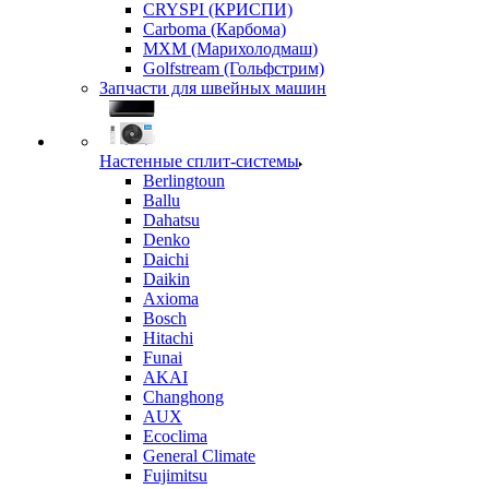
CRYSPI (КРИСПИ)
Carboma (Карбома)
MXM (Марихолодмаш)
Golfstream (Гольфстрим)
Запчасти для швейных машин
Настенные сплит-системы
Berlingtoun
Ballu
Dahatsu
Denko
Daichi
Daikin
Axioma
Bosch
Hitachi
Funai
AKAI
Changhong
AUX
Ecoclima
General Climate
Fujimitsu