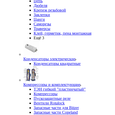
Цепь
Дюбеля
Крепеж резьбовой
Заклепки
Цанги
Саморезы
Траверсы
Клей, герметик, пена монтажная
Ещё 3
Конденсаторы электрические
Конденсаторы квадратные
Компрессоры и комплектующие
ТЭН гибкий "пластинчатый"
Компрессоры
Пускозащитные реле
Вентили Rotalock
Запасные части для Bitzer
Запасные части Copeland