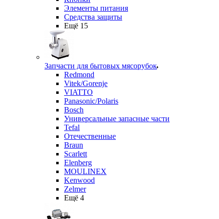
Элементы питания
Средства защиты
Ещё 15
Запчасти для бытовых мясорубок
Redmond
Vitek/Gorenje
VIATTO
Panasonic/Polaris
Bosch
Универсальные запасные части
Tefal
Отечественные
Braun
Scarlett
Elenberg
MOULINEX
Kenwood
Zelmer
Ещё 4