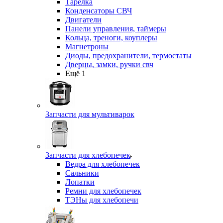
Тарелка
Конденсаторы СВЧ
Двигатели
Панели управления, таймеры
Кольца, треноги, коуплеры
Магнетроны
Диоды, предохранители, термостаты
Дверцы, замки, ручки свч
Ещё 1
Запчасти для мультиварок
Запчасти для хлебопечек
Ведра для хлебопечек
Сальники
Лопатки
Ремни для хлебопечек
ТЭНы для хлебопечи