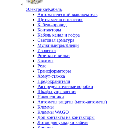
Электрика/Кабель
Автоматический выключатель
Щиты метал и пластик
Кабель-провод
Контакторы
Кабель канал и гофра
Световая арматура
Мультиметры/Клещи
Изолента
Розетки и вилки
Зажимы
Реле
Трансформаторы
Хомут-стяжка
Предохранители
Распределительные коробки
Шкафы управления
Наконечники
Автоматы защиты (мото-автоматы)
Клеммы
Клеммы WAGO
Доп контакты на контакторы
Лоток для укладки кабеля
Кнопки