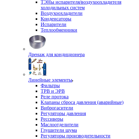
ТЭНы испарителя/воздухоохладителя
холодильных систем
Воздухоохладители
Конденсаторы
Испарители
Теплообменники
Дренаж для кондиционера
Линейные элементы
Фильтры
ТРВ и ЭРВ
Реле протока
Клапаны сброса давления (аварийные)
Виброгасители
Регуляторы давления
Рессиверы
Маслоотделители
Глушители шума
Регуляторы производительности