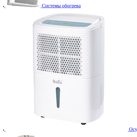
Системы обогрева
Осу