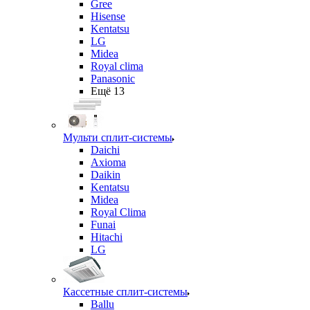
Gree
Hisense
Kentatsu
LG
Midea
Royal clima
Panasonic
Ещё 13
Мульти сплит-системы
Daichi
Axioma
Daikin
Kentatsu
Midea
Royal Clima
Funai
Hitachi
LG
Кассетные сплит-системы
Ballu