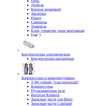
Цепь
Дюбеля
Крепеж резьбовой
Заклепки
Цанги
Саморезы
Траверсы
Клей, герметик, пена монтажная
Ещё 3
Конденсаторы электрические
Конденсаторы квадратные
Компрессоры и комплектующие
ТЭН гибкий "пластинчатый"
Компрессоры
Пускозащитные реле
Вентили Rotalock
Запасные части для Bitzer
Запасные части Copeland