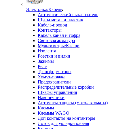
Электрика/Кабель
Автоматический выключатель
Щиты метал и пластик
Кабель-провод
Контакторы
Кабель канал и гофра
Световая арматура
Мультиметры/Клещи
Изолента
Розетки и вилки
Зажимы
Реле
Трансформаторы
Хомут-стяжка
Предохранители
Распределительные коробки
Шкафы управления
Наконечники
Автоматы защиты (мото-автоматы)
Клеммы
Клеммы WAGO
Доп контакты на контакторы
Лоток для укладки кабеля
Кнопки