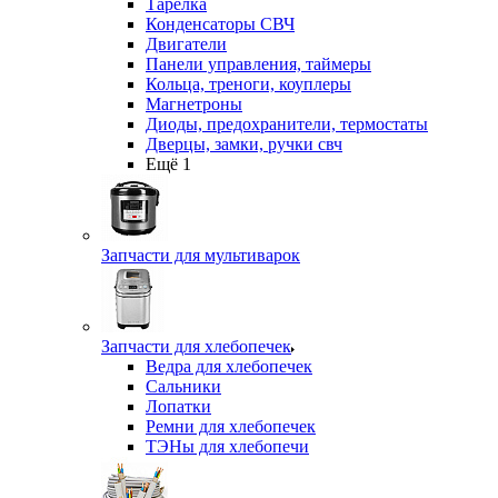
Тарелка
Конденсаторы СВЧ
Двигатели
Панели управления, таймеры
Кольца, треноги, коуплеры
Магнетроны
Диоды, предохранители, термостаты
Дверцы, замки, ручки свч
Ещё 1
Запчасти для мультиварок
Запчасти для хлебопечек
Ведра для хлебопечек
Сальники
Лопатки
Ремни для хлебопечек
ТЭНы для хлебопечи