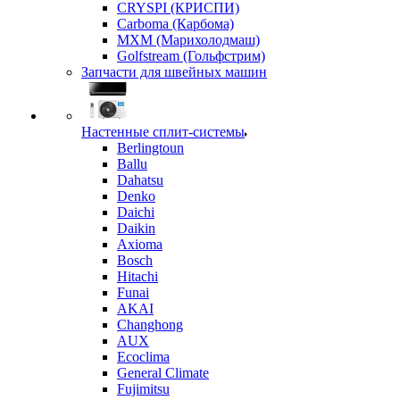
CRYSPI (КРИСПИ)
Carboma (Карбома)
MXM (Марихолодмаш)
Golfstream (Гольфстрим)
Запчасти для швейных машин
Настенные сплит-системы
Berlingtoun
Ballu
Dahatsu
Denko
Daichi
Daikin
Axioma
Bosch
Hitachi
Funai
AKAI
Changhong
AUX
Ecoclima
General Climate
Fujimitsu