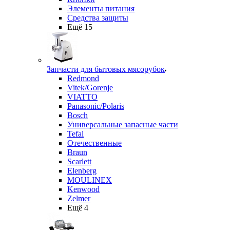
Элементы питания
Средства защиты
Ещё 15
Запчасти для бытовых мясорубок
Redmond
Vitek/Gorenje
VIATTO
Panasonic/Polaris
Bosch
Универсальные запасные части
Tefal
Отечественные
Braun
Scarlett
Elenberg
MOULINEX
Kenwood
Zelmer
Ещё 4