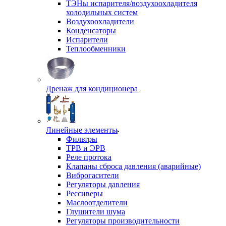
ТЭНы испарителя/воздухоохладителя
холодильных систем
Воздухоохладители
Конденсаторы
Испарители
Теплообменники
Дренаж для кондиционера
Линейные элементы
Фильтры
ТРВ и ЭРВ
Реле протока
Клапаны сброса давления (аварийные)
Виброгасители
Регуляторы давления
Рессиверы
Маслоотделители
Глушители шума
Регуляторы производительности