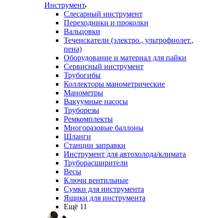
Инструмент
Слесарный инструмент
Переходники и проколки
Вальцовки
Течеискатели (электро., ультрофиолет.,
пена)
Оборудование и материал для пайки
Сервисный инструмент
Трубогибы
Коллекторы манометрические
Манометры
Вакуумные насосы
Труборезы
Ремкомплекты
Многоразовые баллоны
Шланги
Станции заправки
Инструмент для автохолода/климата
Труборасширители
Весы
Ключи вентильные
Сумки для инструмента
Ящики для инструмента
Ещё 11