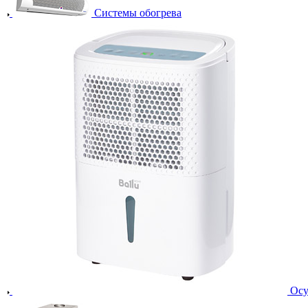
Системы обогрева
Осу