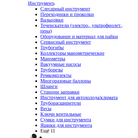
Инструмент
Слесарный инструмент
Переходники и проколки
Вальцовки
Течеискатели (электро., ультрофиолет.,
пена)
Оборудование и материал для пайки
Сервисный инструмент
Трубогибы
Коллекторы манометрические
Манометры
Вакуумные насосы
Труборезы
Ремкомплекты
Многоразовые баллоны
Шланги
Станции заправки
Инструмент для автохолода/климата
Труборасширители
Весы
Ключи вентильные
Сумки для инструмента
Ящики для инструмента
Ещё 11