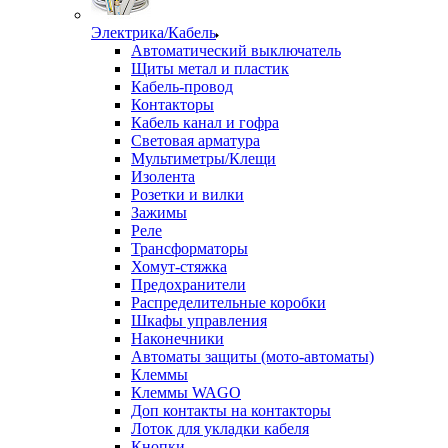
Электрика/Кабель
Автоматический выключатель
Щиты метал и пластик
Кабель-провод
Контакторы
Кабель канал и гофра
Световая арматура
Мультиметры/Клещи
Изолента
Розетки и вилки
Зажимы
Реле
Трансформаторы
Хомут-стяжка
Предохранители
Распределительные коробки
Шкафы управления
Наконечники
Автоматы защиты (мото-автоматы)
Клеммы
Клеммы WAGO
Доп контакты на контакторы
Лоток для укладки кабеля
Кнопки