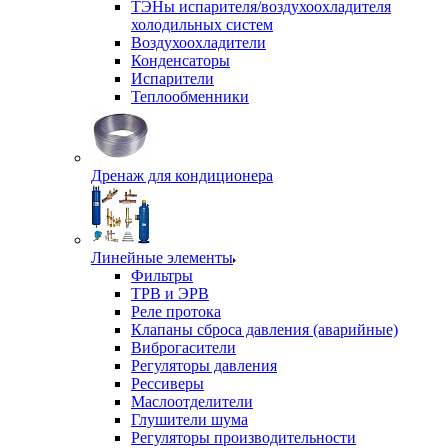
ТЭНы испарителя/воздухоохладителя
холодильных систем
Воздухоохладители
Конденсаторы
Испарители
Теплообменники
Дренаж для кондиционера
Линейные элементы
Фильтры
ТРВ и ЭРВ
Реле протока
Клапаны сброса давления (аварийные)
Виброгасители
Регуляторы давления
Рессиверы
Маслоотделители
Глушители шума
Регуляторы производительности