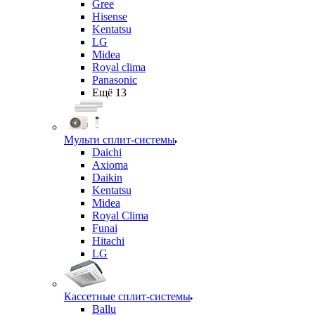
Gree
Hisense
Kentatsu
LG
Midea
Royal clima
Panasonic
Ещё 13
Мульти сплит-системы
Daichi
Axioma
Daikin
Kentatsu
Midea
Royal Clima
Funai
Hitachi
LG
Кассетные сплит-системы
Ballu