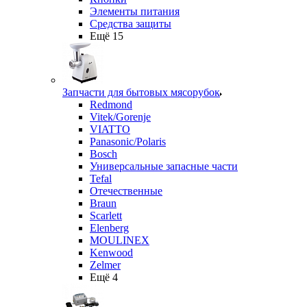
Элементы питания
Средства защиты
Ещё 15
Запчасти для бытовых мясорубок
Redmond
Vitek/Gorenje
VIATTO
Panasonic/Polaris
Bosch
Универсальные запасные части
Tefal
Отечественные
Braun
Scarlett
Elenberg
MOULINEX
Kenwood
Zelmer
Ещё 4