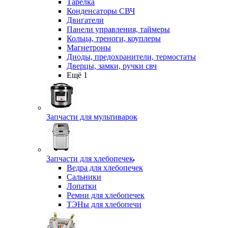
Тарелка
Конденсаторы СВЧ
Двигатели
Панели управления, таймеры
Кольца, треноги, коуплеры
Магнетроны
Диоды, предохранители, термостаты
Дверцы, замки, ручки свч
Ещё 1
Запчасти для мультиварок
Запчасти для хлебопечек
Ведра для хлебопечек
Сальники
Лопатки
Ремни для хлебопечек
ТЭНы для хлебопечи