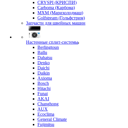
CRYSPI (КРИСПИ)
Carboma (Карбома)
MXM (Марихолодмаш)
Golfstream (Гольфстрим)
Запчасти для швейных машин
Настенные сплит-системы
Berlingtoun
Ballu
Dahatsu
Denko
Daichi
Daikin
Axioma
Bosch
Hitachi
Funai
AKAI
Changhong
AUX
Ecoclima
General Climate
Fujimitsu