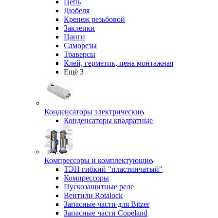
Цепь
Дюбеля
Крепеж резьбовой
Заклепки
Цанги
Саморезы
Траверсы
Клей, герметик, пена монтажная
Ещё 3
Конденсаторы электрические
Конденсаторы квадратные
Компрессоры и комплектующие
ТЭН гибкий "пластинчатый"
Компрессоры
Пускозащитные реле
Вентили Rotalock
Запасные части для Bitzer
Запасные части Copeland