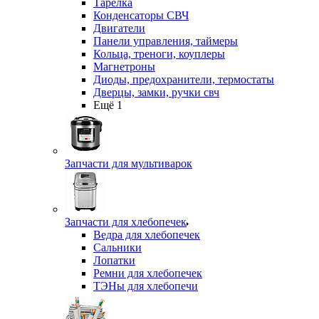
Тарелка
Конденсаторы СВЧ
Двигатели
Панели управления, таймеры
Кольца, треноги, коуплеры
Магнетроны
Диоды, предохранители, термостаты
Дверцы, замки, ручки свч
Ещё 1
Запчасти для мультиварок
Запчасти для хлебопечек
Ведра для хлебопечек
Сальники
Лопатки
Ремни для хлебопечек
ТЭНы для хлебопечи