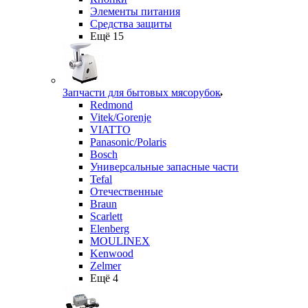
Элементы питания
Средства защиты
Ещё 15
Запчасти для бытовых мясорубок
Redmond
Vitek/Gorenje
VIATTO
Panasonic/Polaris
Bosch
Универсальные запасные части
Tefal
Отечественные
Braun
Scarlett
Elenberg
MOULINEX
Kenwood
Zelmer
Ещё 4