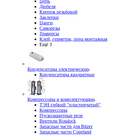
Цепь
Дюбеля
Крепеж резьбовой
Заклепки
Цанги
Саморезы
Траверсы
Клей, герметик, пена монтажная
Ещё 3
Конденсаторы электрические
Конденсаторы квадратные
Компрессоры и комплектующие
ТЭН гибкий "пластинчатый"
Компрессоры
Пускозащитные реле
Вентили Rotalock
Запасные части для Bitzer
Запасные части Copeland