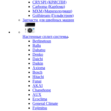
CRYSPI (КРИСПИ)
Carboma (Карбома)
MXM (Марихолодмаш)
Golfstream (Гольфстрим)
Запчасти для швейных машин
Настенные сплит-системы
Berlingtoun
Ballu
Dahatsu
Denko
Daichi
Daikin
Axioma
Bosch
Hitachi
Funai
AKAI
Changhong
AUX
Ecoclima
General Climate
Fujimitsu