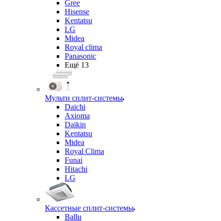
Gree
Hisense
Kentatsu
LG
Midea
Royal clima
Panasonic
Ещё 13
Мульти сплит-системы
Daichi
Axioma
Daikin
Kentatsu
Midea
Royal Clima
Funai
Hitachi
LG
Кассетные сплит-системы
Ballu