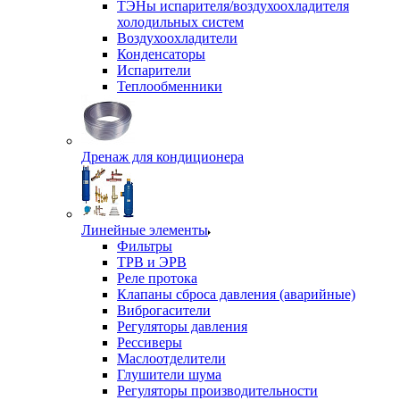
ТЭНы испарителя/воздухоохладителя
холодильных систем
Воздухоохладители
Конденсаторы
Испарители
Теплообменники
Дренаж для кондиционера
Линейные элементы
Фильтры
ТРВ и ЭРВ
Реле протока
Клапаны сброса давления (аварийные)
Виброгасители
Регуляторы давления
Рессиверы
Маслоотделители
Глушители шума
Регуляторы производительности