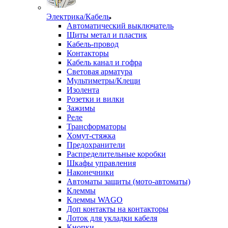
Электрика/Кабель
Автоматический выключатель
Щиты метал и пластик
Кабель-провод
Контакторы
Кабель канал и гофра
Световая арматура
Мультиметры/Клещи
Изолента
Розетки и вилки
Зажимы
Реле
Трансформаторы
Хомут-стяжка
Предохранители
Распределительные коробки
Шкафы управления
Наконечники
Автоматы защиты (мото-автоматы)
Клеммы
Клеммы WAGO
Доп контакты на контакторы
Лоток для укладки кабеля
Кнопки