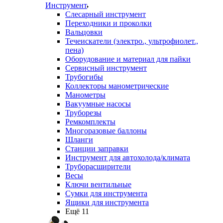
Инструмент
Слесарный инструмент
Переходники и проколки
Вальцовки
Течеискатели (электро., ультрофиолет.,
пена)
Оборудование и материал для пайки
Сервисный инструмент
Трубогибы
Коллекторы манометрические
Манометры
Вакуумные насосы
Труборезы
Ремкомплекты
Многоразовые баллоны
Шланги
Станции заправки
Инструмент для автохолода/климата
Труборасширители
Весы
Ключи вентильные
Сумки для инструмента
Ящики для инструмента
Ещё 11