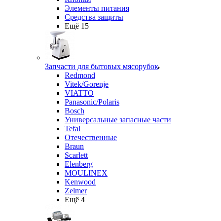
Элементы питания
Средства защиты
Ещё 15
Запчасти для бытовых мясорубок
Redmond
Vitek/Gorenje
VIATTO
Panasonic/Polaris
Bosch
Универсальные запасные части
Tefal
Отечественные
Braun
Scarlett
Elenberg
MOULINEX
Kenwood
Zelmer
Ещё 4