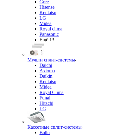
Gree
Hisense
Kentatsu
LG
Midea
Royal clima
Panasonic
Ещё 13
Мульти сплит-системы
Daichi
Axioma
Daikin
Kentatsu
Midea
Royal Clima
Funai
Hitachi
LG
Кассетные сплит-системы
Ballu