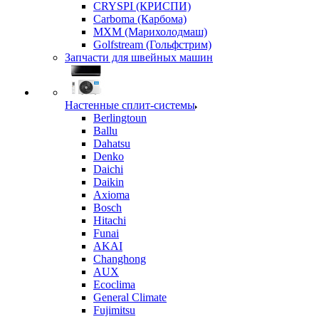
CRYSPI (КРИСПИ)
Carboma (Карбома)
MXM (Марихолодмаш)
Golfstream (Гольфстрим)
Запчасти для швейных машин
Настенные сплит-системы
Berlingtoun
Ballu
Dahatsu
Denko
Daichi
Daikin
Axioma
Bosch
Hitachi
Funai
AKAI
Changhong
AUX
Ecoclima
General Climate
Fujimitsu