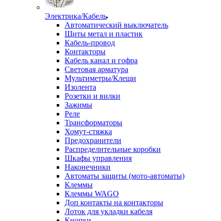
Электрика/Кабель
Автоматический выключатель
Щиты метал и пластик
Кабель-провод
Контакторы
Кабель канал и гофра
Световая арматура
Мультиметры/Клещи
Изолента
Розетки и вилки
Зажимы
Реле
Трансформаторы
Хомут-стяжка
Предохранители
Распределительные коробки
Шкафы управления
Наконечники
Автоматы защиты (мото-автоматы)
Клеммы
Клеммы WAGO
Доп контакты на контакторы
Лоток для укладки кабеля
Кнопки