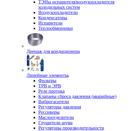
ТЭНы испарителя/воздухоохладителя
холодильных систем
Воздухоохладители
Конденсаторы
Испарители
Теплообменники
Дренаж для кондиционера
Линейные элементы
Фильтры
ТРВ и ЭРВ
Реле протока
Клапаны сброса давления (аварийные)
Виброгасители
Регуляторы давления
Рессиверы
Маслоотделители
Глушители шума
Регуляторы производительности