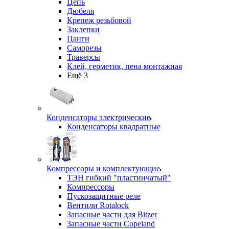
Цепь
Дюбеля
Крепеж резьбовой
Заклепки
Цанги
Саморезы
Траверсы
Клей, герметик, пена монтажная
Ещё 3
Конденсаторы электрические
Конденсаторы квадратные
Компрессоры и комплектующие
ТЭН гибкий "пластинчатый"
Компрессоры
Пускозащитные реле
Вентили Rotalock
Запасные части для Bitzer
Запасные части Copeland