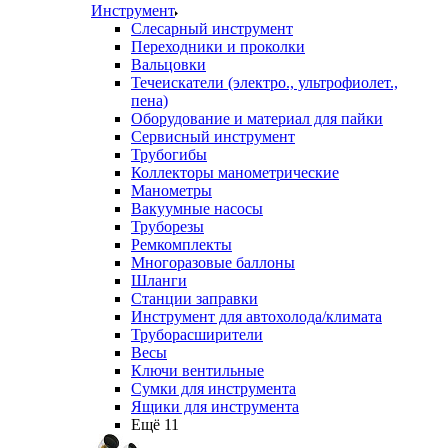
Инструмент
Слесарный инструмент
Переходники и проколки
Вальцовки
Течеискатели (электро., ультрофиолет.,
пена)
Оборудование и материал для пайки
Сервисный инструмент
Трубогибы
Коллекторы манометрические
Манометры
Вакуумные насосы
Труборезы
Ремкомплекты
Многоразовые баллоны
Шланги
Станции заправки
Инструмент для автохолода/климата
Труборасширители
Весы
Ключи вентильные
Сумки для инструмента
Ящики для инструмента
Ещё 11