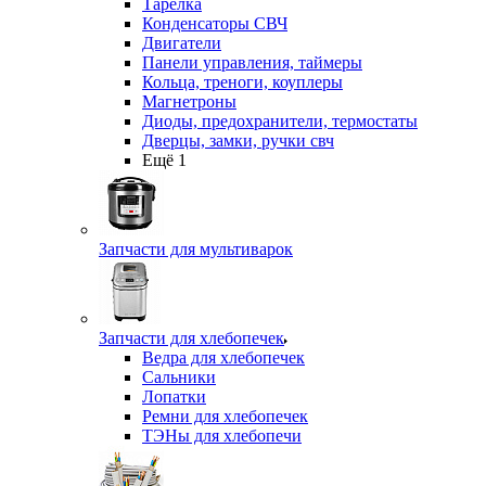
Тарелка
Конденсаторы СВЧ
Двигатели
Панели управления, таймеры
Кольца, треноги, коуплеры
Магнетроны
Диоды, предохранители, термостаты
Дверцы, замки, ручки свч
Ещё 1
Запчасти для мультиварок
Запчасти для хлебопечек
Ведра для хлебопечек
Сальники
Лопатки
Ремни для хлебопечек
ТЭНы для хлебопечи