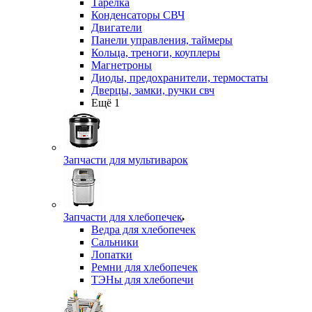
Тарелка
Конденсаторы СВЧ
Двигатели
Панели управления, таймеры
Кольца, треноги, коуплеры
Магнетроны
Диоды, предохранители, термостаты
Дверцы, замки, ручки свч
Ещё 1
Запчасти для мультиварок
Запчасти для хлебопечек
Ведра для хлебопечек
Сальники
Лопатки
Ремни для хлебопечек
ТЭНы для хлебопечи