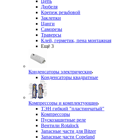
Цепь
Дюбеля
Крепеж резьбовой
Заклепки
Цанги
Саморезы
Траверсы
Клей, герметик, пена монтажная
Ещё 3
Конденсаторы электрические
Конденсаторы квадратные
Компрессоры и комплектующие
ТЭН гибкий "пластинчатый"
Компрессоры
Пускозащитные реле
Вентили Rotalock
Запасные части для Bitzer
Запасные части Copeland