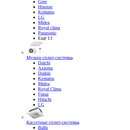
Gree
Hisense
Kentatsu
LG
Midea
Royal clima
Panasonic
Ещё 13
Мульти сплит-системы
Daichi
Axioma
Daikin
Kentatsu
Midea
Royal Clima
Funai
Hitachi
LG
Кассетные сплит-системы
Ballu