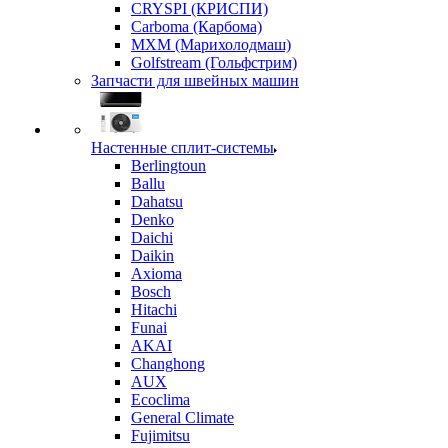
CRYSPI (КРИСПИ)
Carboma (Карбома)
MXM (Марихолодмаш)
Golfstream (Гольфстрим)
Запчасти для швейных машин
Настенные сплит-системы
Berlingtoun
Ballu
Dahatsu
Denko
Daichi
Daikin
Axioma
Bosch
Hitachi
Funai
AKAI
Changhong
AUX
Ecoclima
General Climate
Fujimitsu