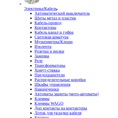
Электрика/Кабель
Автоматический выключатель
Щиты метал и пластик
Кабель-провод
Контакторы
Кабель канал и гофра
Световая арматура
Мультиметры/Клещи
Изолента
Розетки и вилки
Зажимы
Реле
Трансформаторы
Хомут-стяжка
Предохранители
Распределительные коробки
Шкафы управления
Наконечники
Автоматы защиты (мото-автоматы)
Клеммы
Клеммы WAGO
Доп контакты на контакторы
Лоток для укладки кабеля
Кнопки