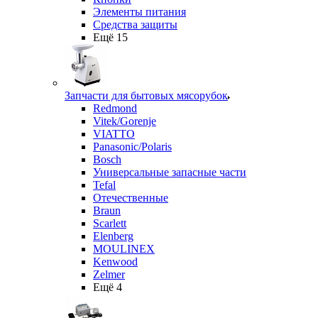
Элементы питания
Средства защиты
Ещё 15
Запчасти для бытовых мясорубок
Redmond
Vitek/Gorenje
VIATTO
Panasonic/Polaris
Bosch
Универсальные запасные части
Tefal
Отечественные
Braun
Scarlett
Elenberg
MOULINEX
Kenwood
Zelmer
Ещё 4