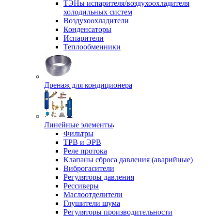
ТЭНы испарителя/воздухоохладителя
холодильных систем
Воздухоохладители
Конденсаторы
Испарители
Теплообменники
Дренаж для кондиционера
Линейные элементы
Фильтры
ТРВ и ЭРВ
Реле протока
Клапаны сброса давления (аварийные)
Виброгасители
Регуляторы давления
Рессиверы
Маслоотделители
Глушители шума
Регуляторы производительности