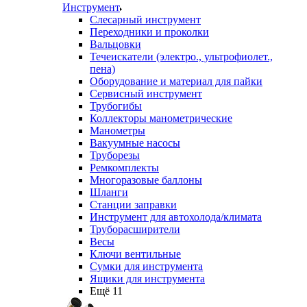
Инструмент
Слесарный инструмент
Переходники и проколки
Вальцовки
Течеискатели (электро., ультрофиолет.,
пена)
Оборудование и материал для пайки
Сервисный инструмент
Трубогибы
Коллекторы манометрические
Манометры
Вакуумные насосы
Труборезы
Ремкомплекты
Многоразовые баллоны
Шланги
Станции заправки
Инструмент для автохолода/климата
Труборасширители
Весы
Ключи вентильные
Сумки для инструмента
Ящики для инструмента
Ещё 11