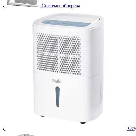
Системы обогрева
Осу