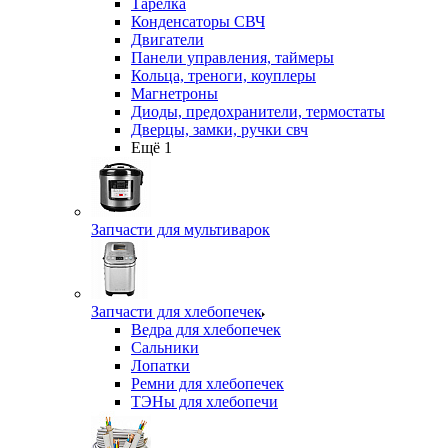
Тарелка
Конденсаторы СВЧ
Двигатели
Панели управления, таймеры
Кольца, треноги, коуплеры
Магнетроны
Диоды, предохранители, термостаты
Дверцы, замки, ручки свч
Ещё 1
Запчасти для мультиварок
Запчасти для хлебопечек
Ведра для хлебопечек
Сальники
Лопатки
Ремни для хлебопечек
ТЭНы для хлебопечи