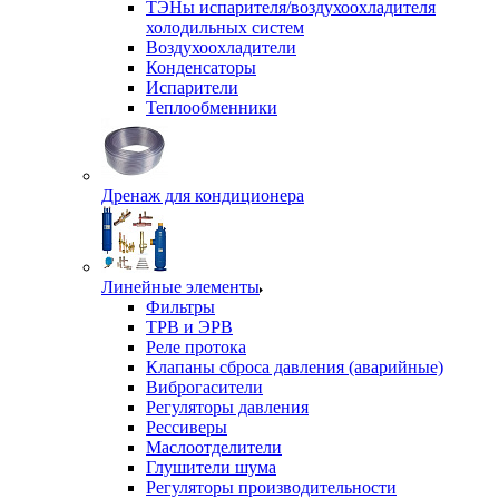
ТЭНы испарителя/воздухоохладителя
холодильных систем
Воздухоохладители
Конденсаторы
Испарители
Теплообменники
Дренаж для кондиционера
Линейные элементы
Фильтры
ТРВ и ЭРВ
Реле протока
Клапаны сброса давления (аварийные)
Виброгасители
Регуляторы давления
Рессиверы
Маслоотделители
Глушители шума
Регуляторы производительности