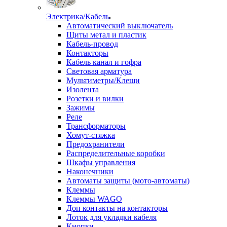
Электрика/Кабель
Автоматический выключатель
Щиты метал и пластик
Кабель-провод
Контакторы
Кабель канал и гофра
Световая арматура
Мультиметры/Клещи
Изолента
Розетки и вилки
Зажимы
Реле
Трансформаторы
Хомут-стяжка
Предохранители
Распределительные коробки
Шкафы управления
Наконечники
Автоматы защиты (мото-автоматы)
Клеммы
Клеммы WAGO
Доп контакты на контакторы
Лоток для укладки кабеля
Кнопки