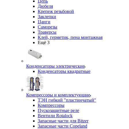
Цепь
Дюбеля
Крепеж резьбовой
Заклепки
Цанги
Саморезы
Траверсы
Клей, герметик, пена монтажная
Ещё 3
Конденсаторы электрические
Конденсаторы квадратные
Компрессоры и комплектующие
ТЭН гибкий "пластинчатый"
Компрессоры
Пускозащитные реле
Вентили Rotalock
Запасные части для Bitzer
Запасные части Copeland