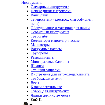
Инструмент
Слесарный инструмент
Переходники и проколки
Вальцовки
Течеискатели (электро., ультрофиолет.,
пена)
Оборудование и материал для пайки
Сервисный инструмент
Трубогибы
Коллекторы манометрические
Манометры
Вакуумные насосы
Труборезы
Ремкомплекты
Многоразовые баллоны
Шланги
Станции заправки
Инструмент для автохолода/климата
Труборасширители
Весы
Ключи вентильные
Сумки для инструмента
Ящики для инструмента
Ещё 11