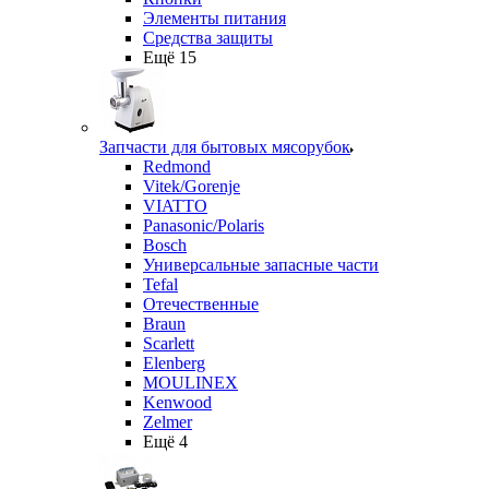
Элементы питания
Средства защиты
Ещё 15
Запчасти для бытовых мясорубок
Redmond
Vitek/Gorenje
VIATTO
Panasonic/Polaris
Bosch
Универсальные запасные части
Tefal
Отечественные
Braun
Scarlett
Elenberg
MOULINEX
Kenwood
Zelmer
Ещё 4