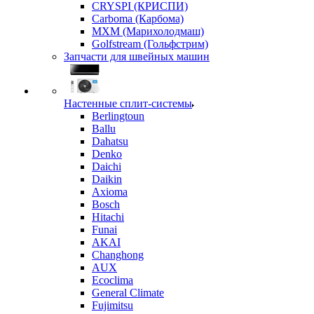
CRYSPI (КРИСПИ)
Carboma (Карбома)
MXM (Марихолодмаш)
Golfstream (Гольфстрим)
Запчасти для швейных машин
Настенные сплит-системы
Berlingtoun
Ballu
Dahatsu
Denko
Daichi
Daikin
Axioma
Bosch
Hitachi
Funai
AKAI
Changhong
AUX
Ecoclima
General Climate
Fujimitsu