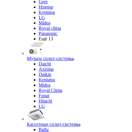
Gree
Hisense
Kentatsu
LG
Midea
Royal clima
Panasonic
Ещё 13
Мульти сплит-системы
Daichi
Axioma
Daikin
Kentatsu
Midea
Royal Clima
Funai
Hitachi
LG
Кассетные сплит-системы
Ballu