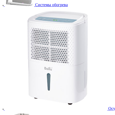
Системы обогрева
Осу