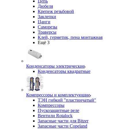
Цепь
Дюбеля
Крепеж резьбовой
Заклепки
Цанги
Саморезы
Траверсы
Клей, герметик, пена монтажная
Ещё 3
Конденсаторы электрические
Конденсаторы квадратные
Компрессоры и комплектующие
ТЭН гибкий "пластинчатый"
Компрессоры
Пускозащитные реле
Вентили Rotalock
Запасные части для Bitzer
Запасные части Copeland