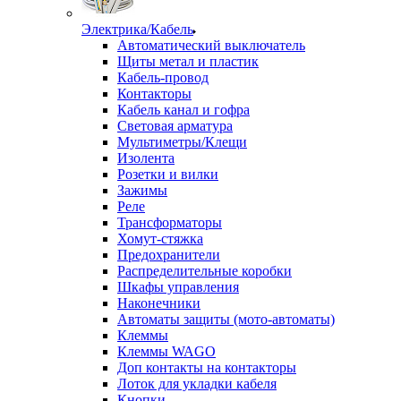
Электрика/Кабель
Автоматический выключатель
Щиты метал и пластик
Кабель-провод
Контакторы
Кабель канал и гофра
Световая арматура
Мультиметры/Клещи
Изолента
Розетки и вилки
Зажимы
Реле
Трансформаторы
Хомут-стяжка
Предохранители
Распределительные коробки
Шкафы управления
Наконечники
Автоматы защиты (мото-автоматы)
Клеммы
Клеммы WAGO
Доп контакты на контакторы
Лоток для укладки кабеля
Кнопки