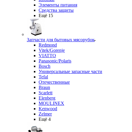
Элементы питания
Средства защиты
Ещё 15
Запчасти для бытовых мясорубок
Redmond
Vitek/Gorenje
VIATTO
Panasonic/Polaris
Bosch
Универсальные запасные части
Tefal
Отечественные
Braun
Scarlett
Elenberg
MOULINEX
Kenwood
Zelmer
Ещё 4