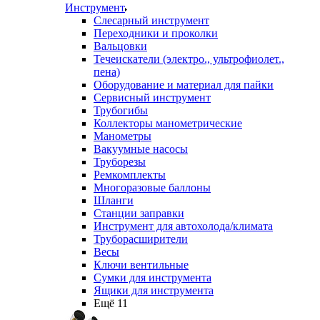
Инструмент
Слесарный инструмент
Переходники и проколки
Вальцовки
Течеискатели (электро., ультрофиолет.,
пена)
Оборудование и материал для пайки
Сервисный инструмент
Трубогибы
Коллекторы манометрические
Манометры
Вакуумные насосы
Труборезы
Ремкомплекты
Многоразовые баллоны
Шланги
Станции заправки
Инструмент для автохолода/климата
Труборасширители
Весы
Ключи вентильные
Сумки для инструмента
Ящики для инструмента
Ещё 11