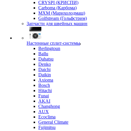
CRYSPI (КРИСПИ)
Carboma (Карбома)
MXM (Марихолодмаш)
Golfstream (Гольфстрим)
Запчасти для швейных машин
Настенные сплит-системы
Berlingtoun
Ballu
Dahatsu
Denko
Daichi
Daikin
Axioma
Bosch
Hitachi
Funai
AKAI
Changhong
AUX
Ecoclima
General Climate
Fujimitsu