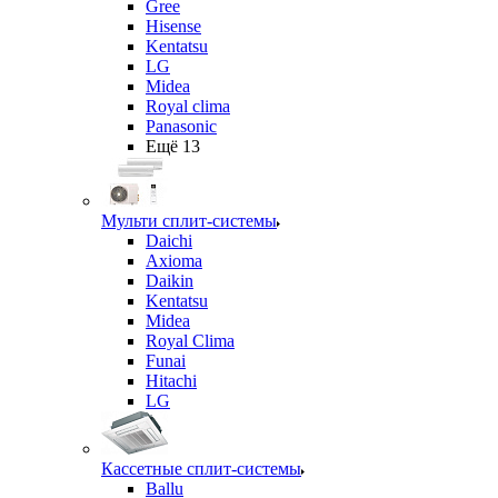
Gree
Hisense
Kentatsu
LG
Midea
Royal clima
Panasonic
Ещё 13
Мульти сплит-системы
Daichi
Axioma
Daikin
Kentatsu
Midea
Royal Clima
Funai
Hitachi
LG
Кассетные сплит-системы
Ballu