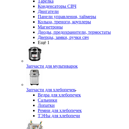
Тарелка
Конденсаторы СВЧ
Двигатели
Панели управления, таймеры
Кольца, треноги, коуплеры
Магнетроны
Диоды, предохранители, термостаты
Дверцы, замки, ручки свч
Ещё 1
Запчасти для мультиварок
Запчасти для хлебопечек
Ведра для хлебопечек
Сальники
Лопатки
Ремни для хлебопечек
ТЭНы для хлебопечи