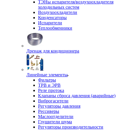
ТЭНы испарителя/воздухоохладителя
холодильных систем
Воздухоохладители
Конденсаторы
Испарители
Теплообменники
Дренаж для кондиционера
Линейные элементы
Фильтры
ТРВ и ЭРВ
Реле протока
Клапаны сброса давления (аварийные)
Виброгасители
Регуляторы давления
Рессиверы
Маслоотделители
Глушители шума
Регуляторы производительности