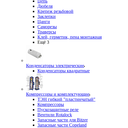
Цепь
Дюбеля
Крепеж резьбовой
Заклепки
Цанги
Саморезы
Траверсы
Клей, герметик, пена монтажная
Ещё 3
Конденсаторы электрические
Конденсаторы квадратные
Компрессоры и комплектующие
ТЭН гибкий "пластинчатый"
Компрессоры
Пускозащитные реле
Вентили Rotalock
Запасные части для Bitzer
Запасные части Copeland