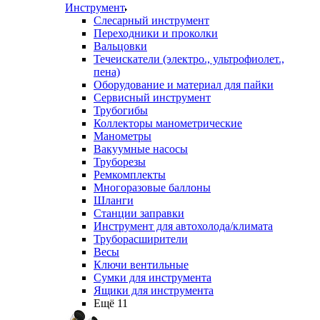
Инструмент
Слесарный инструмент
Переходники и проколки
Вальцовки
Течеискатели (электро., ультрофиолет.,
пена)
Оборудование и материал для пайки
Сервисный инструмент
Трубогибы
Коллекторы манометрические
Манометры
Вакуумные насосы
Труборезы
Ремкомплекты
Многоразовые баллоны
Шланги
Станции заправки
Инструмент для автохолода/климата
Труборасширители
Весы
Ключи вентильные
Сумки для инструмента
Ящики для инструмента
Ещё 11