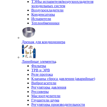
ТЭНы испарителя/воздухоохладителя
холодильных систем
Воздухоохладители
Конденсаторы
Испарители
Теплообменники
Дренаж для кондиционера
Линейные элементы
Фильтры
ТРВ и ЭРВ
Реле протока
Клапаны сброса давления (аварийные)
Виброгасители
Регуляторы давления
Рессиверы
Маслоотделители
Глушители шума
Регуляторы производительности