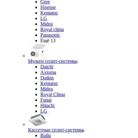
Gree
Hisense
Kentatsu
LG
Midea
Royal clima
Panasonic
Ещё 13
Мульти сплит-системы
Daichi
Axioma
Daikin
Kentatsu
Midea
Royal Clima
Funai
Hitachi
LG
Кассетные сплит-системы
Ballu