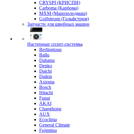
CRYSPI (КРИСПИ)
Carboma (Карбома)
MXM (Марихолодмаш)
Golfstream (Гольфстрим)
Запчасти для швейных машин
Настенные сплит-системы
Berlingtoun
Ballu
Dahatsu
Denko
Daichi
Daikin
Axioma
Bosch
Hitachi
Funai
AKAI
Changhong
AUX
Ecoclima
General Climate
Fujimitsu