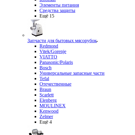
Элементы питания
Средства защиты
Ещё 15
Запчасти для бытовых мясорубок
Redmond
Vitek/Gorenje
VIATTO
Panasonic/Polaris
Bosch
Универсальные запасные части
Tefal
Отечественные
Braun
Scarlett
Elenberg
MOULINEX
Kenwood
Zelmer
Ещё 4