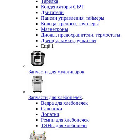
Тарелка
Конденсаторы СВЧ
Двигатели
Панели управления, таймеры
Кольца, треноги, коуплеры
Магнетроны
Диоды, предохранители, термостаты
Дверцы, замки, ручки свч
Ещё 1
Запчасти для мультиварок
Запчасти для хлебопечек
Ведра для хлебопечек
Сальники
Лопатки
Ремни для хлебопечек
ТЭНы для хлебопечи