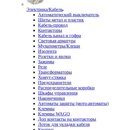
Электрика/Кабель
Автоматический выключатель
Щиты метал и пластик
Кабель-провод
Контакторы
Кабель канал и гофра
Световая арматура
Мультиметры/Клещи
Изолента
Розетки и вилки
Зажимы
Реле
Трансформаторы
Хомут-стяжка
Предохранители
Распределительные коробки
Шкафы управления
Наконечники
Автоматы защиты (мото-автоматы)
Клеммы
Клеммы WAGO
Доп контакты на контакторы
Лоток для укладки кабеля
Кнопки