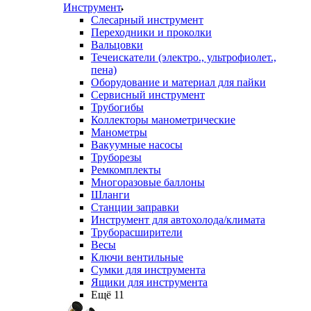
Инструмент
Слесарный инструмент
Переходники и проколки
Вальцовки
Течеискатели (электро., ультрофиолет.,
пена)
Оборудование и материал для пайки
Сервисный инструмент
Трубогибы
Коллекторы манометрические
Манометры
Вакуумные насосы
Труборезы
Ремкомплекты
Многоразовые баллоны
Шланги
Станции заправки
Инструмент для автохолода/климата
Труборасширители
Весы
Ключи вентильные
Сумки для инструмента
Ящики для инструмента
Ещё 11