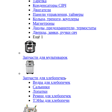
Тарелка
Конденсаторы СВЧ
Двигатели
Панели управления, таймеры
Кольца, треноги, коуплеры
Магнетроны
Диоды, предохранители, термостаты
Дверцы, замки, ручки свч
Ещё 1
Запчасти для мультиварок
Запчасти для хлебопечек
Ведра для хлебопечек
Сальники
Лопатки
Ремни для хлебопечек
ТЭНы для хлебопечи