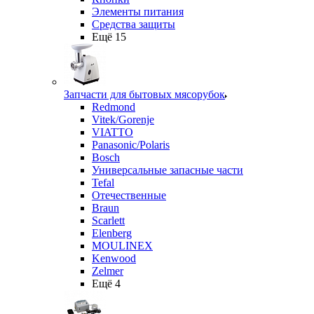
Элементы питания
Средства защиты
Ещё 15
Запчасти для бытовых мясорубок
Redmond
Vitek/Gorenje
VIATTO
Panasonic/Polaris
Bosch
Универсальные запасные части
Tefal
Отечественные
Braun
Scarlett
Elenberg
MOULINEX
Kenwood
Zelmer
Ещё 4