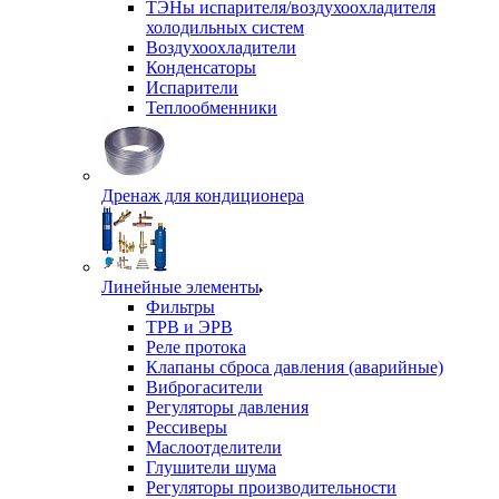
ТЭНы испарителя/воздухоохладителя
холодильных систем
Воздухоохладители
Конденсаторы
Испарители
Теплообменники
Дренаж для кондиционера
Линейные элементы
Фильтры
ТРВ и ЭРВ
Реле протока
Клапаны сброса давления (аварийные)
Виброгасители
Регуляторы давления
Рессиверы
Маслоотделители
Глушители шума
Регуляторы производительности