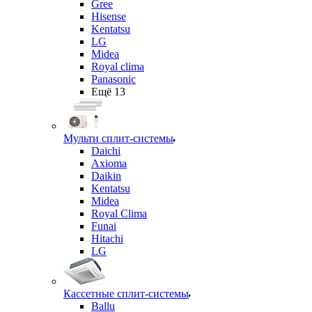
Gree
Hisense
Kentatsu
LG
Midea
Royal clima
Panasonic
Ещё 13
Мульти сплит-системы
Daichi
Axioma
Daikin
Kentatsu
Midea
Royal Clima
Funai
Hitachi
LG
Кассетные сплит-системы
Ballu