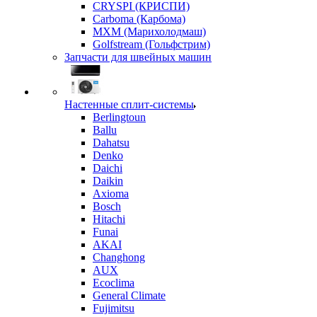
CRYSPI (КРИСПИ)
Carboma (Карбома)
MXM (Марихолодмаш)
Golfstream (Гольфстрим)
Запчасти для швейных машин
Настенные сплит-системы
Berlingtoun
Ballu
Dahatsu
Denko
Daichi
Daikin
Axioma
Bosch
Hitachi
Funai
AKAI
Changhong
AUX
Ecoclima
General Climate
Fujimitsu