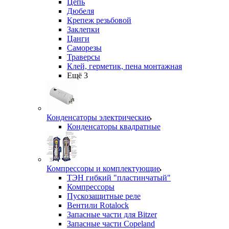
Цепь
Дюбеля
Крепеж резьбовой
Заклепки
Цанги
Саморезы
Траверсы
Клей, герметик, пена монтажная
Ещё 3
Конденсаторы электрические
Конденсаторы квадратные
Компрессоры и комплектующие
ТЭН гибкий "пластинчатый"
Компрессоры
Пускозащитные реле
Вентили Rotalock
Запасные части для Bitzer
Запасные части Copeland