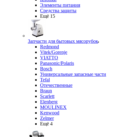
Элементы питания
Средства защиты
Ещё 15
Запчасти для бытовых мясорубок
Redmond
Vitek/Gorenje
VIATTO
Panasonic/Polaris
Bosch
Универсальные запасные части
Tefal
Отечественные
Braun
Scarlett
Elenberg
MOULINEX
Kenwood
Zelmer
Ещё 4