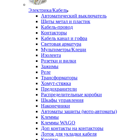
Электрика/Кабель
Автоматический выключатель
Щиты метал и пластик
Кабель-провод
Контакторы
Кабель канал и гофра
Световая арматура
Мультиметры/Клещи
Изолента
Розетки и вилки
Зажимы
Реле
Трансформаторы
Хомут-стяжка
Предохранители
Распределительные коробки
Шкафы управления
Наконечники
Автоматы защиты (мото-автоматы)
Клеммы
Клеммы WAGO
Доп контакты на контакторы
Лоток для укладки кабеля
Кнопки