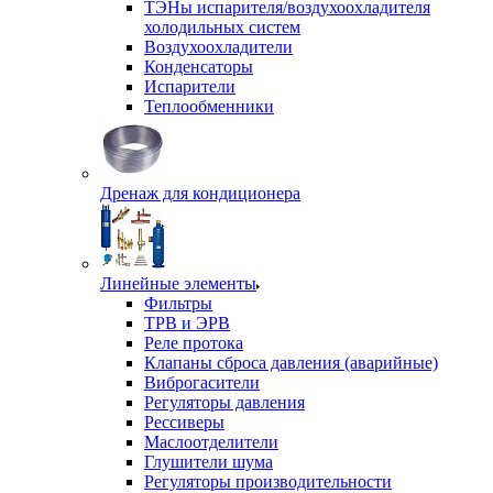
ТЭНы испарителя/воздухоохладителя
холодильных систем
Воздухоохладители
Конденсаторы
Испарители
Теплообменники
Дренаж для кондиционера
Линейные элементы
Фильтры
ТРВ и ЭРВ
Реле протока
Клапаны сброса давления (аварийные)
Виброгасители
Регуляторы давления
Рессиверы
Маслоотделители
Глушители шума
Регуляторы производительности