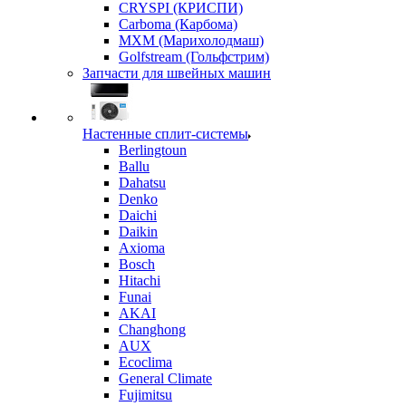
CRYSPI (КРИСПИ)
Carboma (Карбома)
MXM (Марихолодмаш)
Golfstream (Гольфстрим)
Запчасти для швейных машин
Настенные сплит-системы
Berlingtoun
Ballu
Dahatsu
Denko
Daichi
Daikin
Axioma
Bosch
Hitachi
Funai
AKAI
Changhong
AUX
Ecoclima
General Climate
Fujimitsu