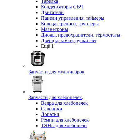
Тарелка
Конденсаторы СВЧ
Двигатели
Панели управления, таймеры
Кольца, треноги, коуплеры
Магнетроны
Диоды, предохранители, термостаты
Дверцы, замки, ручки свч
Ещё 1
Запчасти для мультиварок
Запчасти для хлебопечек
Ведра для хлебопечек
Сальники
Лопатки
Ремни для хлебопечек
ТЭНы для хлебопечи