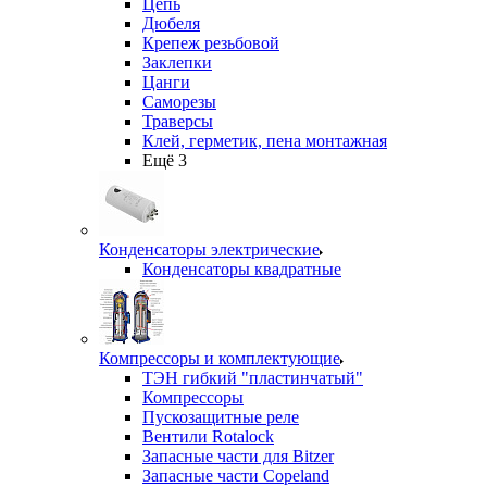
Цепь
Дюбеля
Крепеж резьбовой
Заклепки
Цанги
Саморезы
Траверсы
Клей, герметик, пена монтажная
Ещё 3
Конденсаторы электрические
Конденсаторы квадратные
Компрессоры и комплектующие
ТЭН гибкий "пластинчатый"
Компрессоры
Пускозащитные реле
Вентили Rotalock
Запасные части для Bitzer
Запасные части Copeland