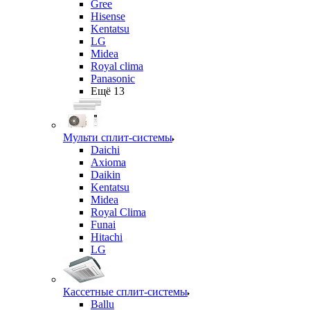
Gree
Hisense
Kentatsu
LG
Midea
Royal clima
Panasonic
Ещё 13
Мульти сплит-системы
Daichi
Axioma
Daikin
Kentatsu
Midea
Royal Clima
Funai
Hitachi
LG
Кассетные сплит-системы
Ballu