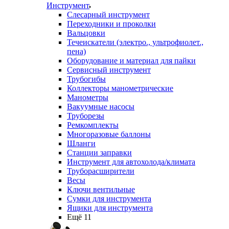
Инструмент
Слесарный инструмент
Переходники и проколки
Вальцовки
Течеискатели (электро., ультрофиолет.,
пена)
Оборудование и материал для пайки
Сервисный инструмент
Трубогибы
Коллекторы манометрические
Манометры
Вакуумные насосы
Труборезы
Ремкомплекты
Многоразовые баллоны
Шланги
Станции заправки
Инструмент для автохолода/климата
Труборасширители
Весы
Ключи вентильные
Сумки для инструмента
Ящики для инструмента
Ещё 11