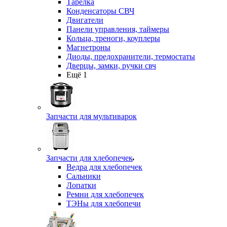
Тарелка
Конденсаторы СВЧ
Двигатели
Панели управления, таймеры
Кольца, треноги, коуплеры
Магнетроны
Диоды, предохранители, термостаты
Дверцы, замки, ручки свч
Ещё 1
Запчасти для мультиварок
Запчасти для хлебопечек
Ведра для хлебопечек
Сальники
Лопатки
Ремни для хлебопечек
ТЭНы для хлебопечи