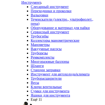
Инструмент
Слесарный инструмент
Переходники и проколки
Вальцовки
Течеискатели (электро., ультрофиолет.,
пена)
Оборудование и материал для пайки
Сервисный инструмент
Трубогибы
Коллекторы манометрические
Манометры
Вакуумные насосы
Труборезы
Ремкомплекты
Многоразовые баллоны
Шланги
Станции заправки
Инструмент для автохолода/климата
Труборасширители
Весы
Ключи вентильные
Сумки для инструмента
Ящики для инструмента
Ещё 11