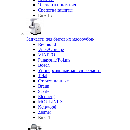
Элементы питания
Средства защиты
Ещё 15
Запчасти для бытовых мясорубок
Redmond
Vitek/Gorenje
VIATTO
Panasonic/Polaris
Bosch
Универсальные запасные части
Tefal
Отечественные
Braun
Scarlett
Elenberg
MOULINEX
Kenwood
Zelmer
Ещё 4