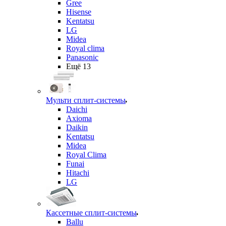
Gree
Hisense
Kentatsu
LG
Midea
Royal clima
Panasonic
Ещё 13
Мульти сплит-системы
Daichi
Axioma
Daikin
Kentatsu
Midea
Royal Clima
Funai
Hitachi
LG
Кассетные сплит-системы
Ballu