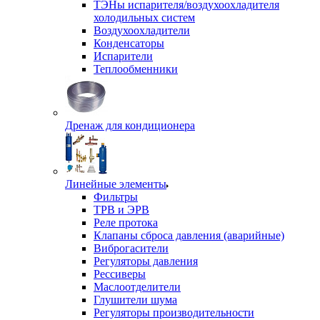
ТЭНы испарителя/воздухоохладителя
холодильных систем
Воздухоохладители
Конденсаторы
Испарители
Теплообменники
Дренаж для кондиционера
Линейные элементы
Фильтры
ТРВ и ЭРВ
Реле протока
Клапаны сброса давления (аварийные)
Виброгасители
Регуляторы давления
Рессиверы
Маслоотделители
Глушители шума
Регуляторы производительности