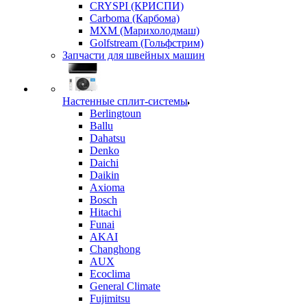
CRYSPI (КРИСПИ)
Carboma (Карбома)
MXM (Марихолодмаш)
Golfstream (Гольфстрим)
Запчасти для швейных машин
Настенные сплит-системы
Berlingtoun
Ballu
Dahatsu
Denko
Daichi
Daikin
Axioma
Bosch
Hitachi
Funai
AKAI
Changhong
AUX
Ecoclima
General Climate
Fujimitsu