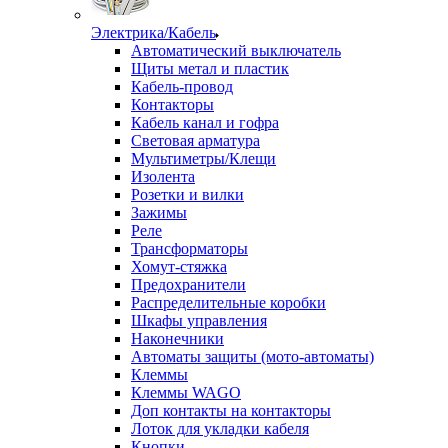
Электрика/Кабель
Автоматический выключатель
Щиты метал и пластик
Кабель-провод
Контакторы
Кабель канал и гофра
Световая арматура
Мультиметры/Клещи
Изолента
Розетки и вилки
Зажимы
Реле
Трансформаторы
Хомут-стяжка
Предохранители
Распределительные коробки
Шкафы управления
Наконечники
Автоматы защиты (мото-автоматы)
Клеммы
Клеммы WAGO
Доп контакты на контакторы
Лоток для укладки кабеля
Кнопки