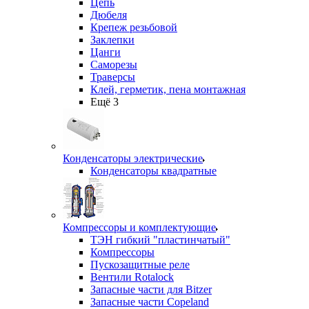
Цепь
Дюбеля
Крепеж резьбовой
Заклепки
Цанги
Саморезы
Траверсы
Клей, герметик, пена монтажная
Ещё 3
Конденсаторы электрические
Конденсаторы квадратные
Компрессоры и комплектующие
ТЭН гибкий "пластинчатый"
Компрессоры
Пускозащитные реле
Вентили Rotalock
Запасные части для Bitzer
Запасные части Copeland