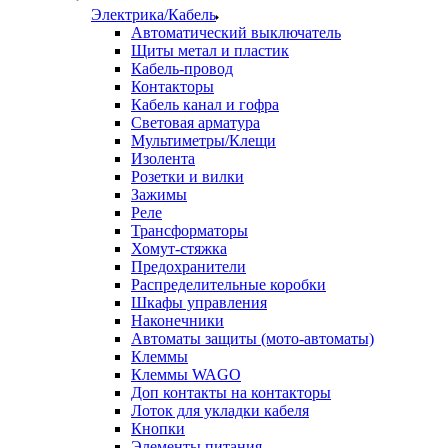
Электрика/Кабель
Автоматический выключатель
Щиты метал и пластик
Кабель-провод
Контакторы
Кабель канал и гофра
Световая арматура
Мультиметры/Клещи
Изолента
Розетки и вилки
Зажимы
Реле
Трансформаторы
Хомут-стяжка
Предохранители
Распределительные коробки
Шкафы управления
Наконечники
Автоматы защиты (мото-автоматы)
Клеммы
Клеммы WAGO
Доп контакты на контакторы
Лоток для укладки кабеля
Кнопки
Элементы питания