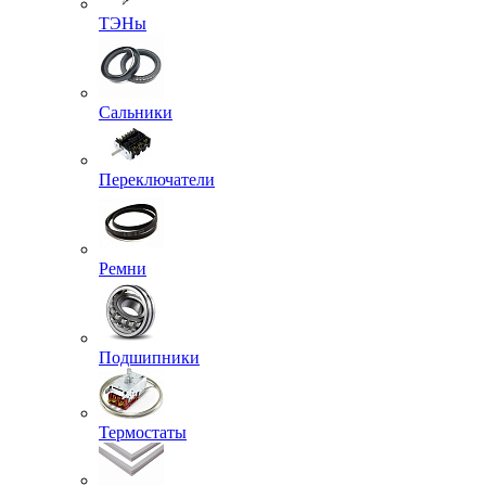
ТЭНы
Сальники
Переключатели
Ремни
Подшипники
Термостаты