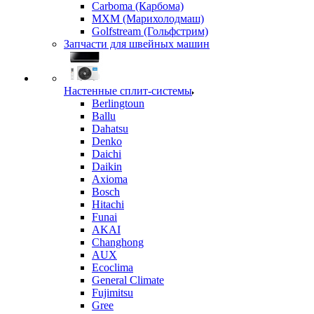
Carboma (Карбома)
MXM (Марихолодмаш)
Golfstream (Гольфстрим)
Запчасти для швейных машин
Настенные сплит-системы
Berlingtoun
Ballu
Dahatsu
Denko
Daichi
Daikin
Axioma
Bosch
Hitachi
Funai
AKAI
Changhong
AUX
Ecoclima
General Climate
Fujimitsu
Gree