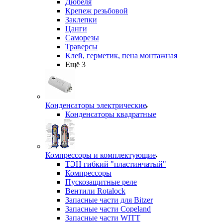
Дюбеля
Крепеж резьбовой
Заклепки
Цанги
Саморезы
Траверсы
Клей, герметик, пена монтажная
Ещё 3
Конденсаторы электрические
Конденсаторы квадратные
Компрессоры и комплектующие
ТЭН гибкий "пластинчатый"
Компрессоры
Пускозащитные реле
Вентили Rotalock
Запасные части для Bitzer
Запасные части Copeland
Запасные части WITT