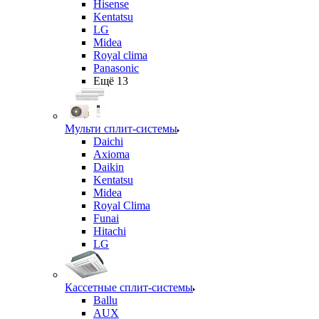
Hisense
Kentatsu
LG
Midea
Royal clima
Panasonic
Ещё 13
Мульти сплит-системы
Daichi
Axioma
Daikin
Kentatsu
Midea
Royal Clima
Funai
Hitachi
LG
Кассетные сплит-системы
Ballu
AUX