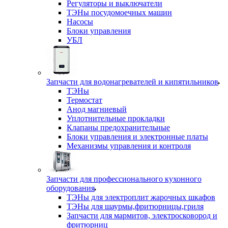
Регуляторы и выключатели
ТЭНы посудомоечных машин
Насосы
Блоки управления
УБЛ
Запчасти для водонагревателей и кипятильников
ТЭНы
Термостат
Анод магниевый
Уплотнительные прокладки
Клапаны предохранительные
Блоки управления и электронные платы
Механизмы управления и контроля
Запчасти для профессионального кухонного
оборудования
ТЭНы для электроплит жарочных шкафов
ТЭНы для шаурмы,фритюрницы,гриля
Запчасти для мармитов, электросковород и
фритюрниц