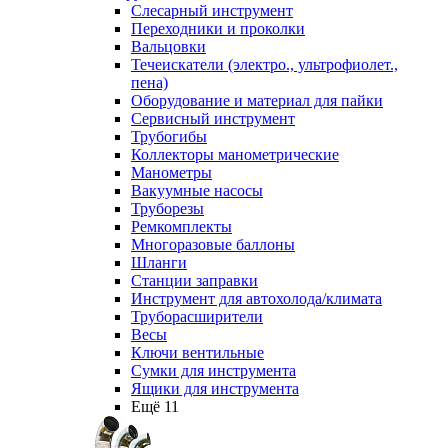
Слесарный инструмент
Переходники и проколки
Вальцовки
Течеискатели (электро., ультрофиолет.,
пена)
Оборудование и материал для пайки
Сервисный инструмент
Трубогибы
Коллекторы манометрические
Манометры
Вакуумные насосы
Труборезы
Ремкомплекты
Многоразовые баллоны
Шланги
Станции заправки
Инструмент для автохолода/климата
Труборасширители
Весы
Ключи вентильные
Сумки для инструмента
Ящики для инструмента
Ещё 11