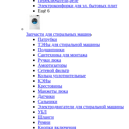
Переключатели,реле
Электроконфорки для эл. бытовых плит
Ещё 6
Запчасти для стиральных машин
Патрубки
ТЭНы для стиральной машины
Подшипники
Сантехника для монтажа
Ручки люка
Амортизаторы
Сетевой фильтр
Кольца уплотнительные
КЭНы
Крестовины
Манжеты люка
Датчики
Сальники
Электродвигатели для стиральной машины
УБЛ
Шланги
Ремни
Кнопки включения