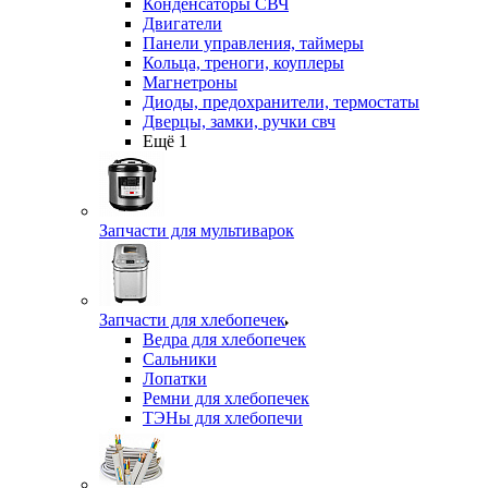
Конденсаторы СВЧ
Двигатели
Панели управления, таймеры
Кольца, треноги, коуплеры
Магнетроны
Диоды, предохранители, термостаты
Дверцы, замки, ручки свч
Ещё 1
Запчасти для мультиварок
Запчасти для хлебопечек
Ведра для хлебопечек
Сальники
Лопатки
Ремни для хлебопечек
ТЭНы для хлебопечи