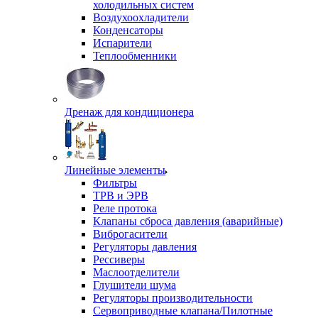
холодильных систем
Воздухоохладители
Конденсаторы
Испарители
Теплообменники
Дренаж для кондиционера
Линейные элементы
Фильтры
ТРВ и ЭРВ
Реле протока
Клапаны сброса давления (аварийные)
Виброгасители
Регуляторы давления
Рессиверы
Маслоотделители
Глушители шума
Регуляторы производительности
Сервоприводные клапана/Пилотные