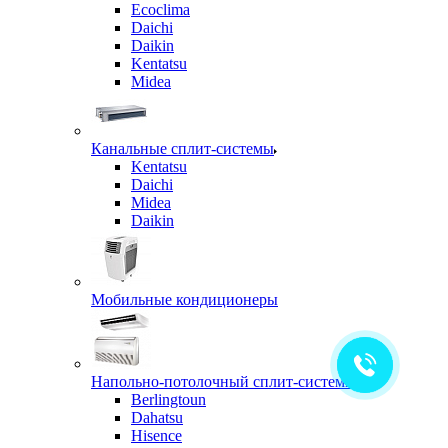
Ecoclima
Daichi
Daikin
Kentatsu
Midea
Канальные сплит-системы
Kentatsu
Daichi
Midea
Daikin
Мобильные кондиционеры
Напольно-потолочный сплит-системы
Berlingtoun
Dahatsu
Hisence